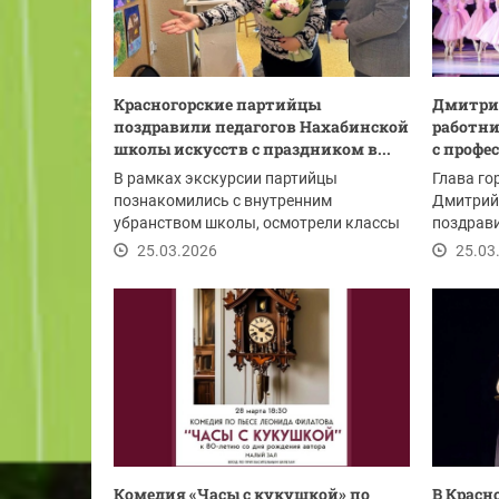
Красногорские партийцы
Дмитри
поздравили педагогов Нахабинской
работни
школы искусств с праздником в...
с проф
В рамках экскурсии партийцы
Глава го
познакомились с внутренним
Дмитрий
убранством школы, осмотрели классы
поздрави
и выставку живописи...
професс
25.03.2026
25.03
Комедия «Часы с кукушкой» по
В Красн