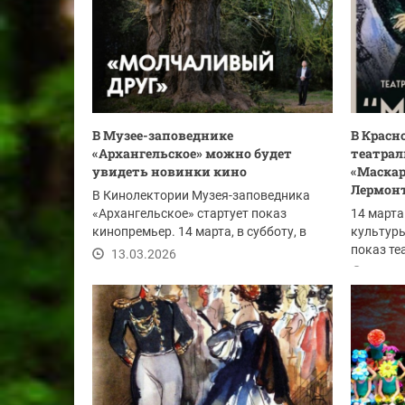
В Музее-заповеднике
В Красн
«Архангельское» можно будет
театра
увидеть новинки кино
«Маскар
Лермон
В Кинолектории Музея-заповедника
«Архангельское» стартует показ
14 марта
кинопремьер. 14 марта, в субботу, в
культур
16:00...
показ те
13.03.2026
«Маскара
10.03