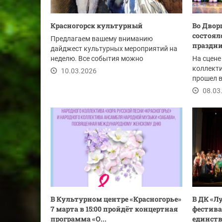
Красногорск культурный
Во Двор
состоя
Предлагаем вашему вниманию
праздни
дайджест культурных мероприятий на
неделю. Все события можно
На сцене
посмотреть по ссылке.
коллект
10.03.2026
прошел в
08.03
В Культурном центре «Красногорье»
В ДК «Л
7 марта в 15:00 пройдёт концертная
фестива
программа «О...
единств