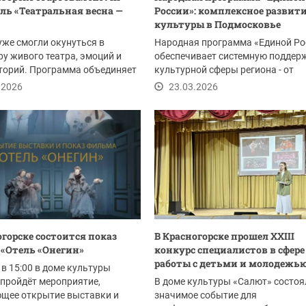
ль «Театральная весна —
России»: комплексное развит
культуры в Подмосковье
уже смогли окунуться в
Народная программа «Единой Ро
у живого театра, эмоций и
обеспечивает системную поддер
торий. Программа объединяет
культурной сферы региона - от
и...
сохранения...
.2026
23.03.2026
огорске состоится показ
В Красногорске прошел ХХIII
«Отель «Онегин»
конкурс специалистов в сфере
работы с детьми и молодежь
 в 15:00 в доме культуры
пройдёт мероприятие,
В доме культуры «Салют» состоя
щее открытие выставки и
значимое событие для