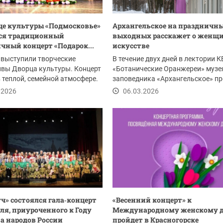
це культуры «Подмосковье»
Архангельское на праздничн
лся традиционный
выходных расскажет о женщи
чный концерт «Подарок...
искусстве
 выступили творческие
В течение двух дней в лектории 
ивы Дворца культуры. Концерт
«Ботанические Оранжереи» музе
 теплой, семейной атмосфере.
заповедника «Архангельское» пр
лекции о...
.2026
06.03.2026
уч» состоялся гала‑концерт
«Весенний концерт» к
ля, приуроченного к Году
Международному женскому 
а народов России
пройдет в Красногорске