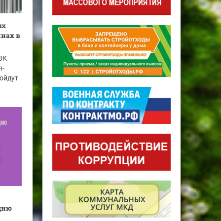
ых
нах в
КВК
я-
ойдут
дню