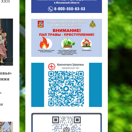
XXIII
овье»
ения
»
ли