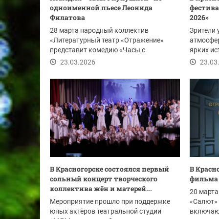
одноименной пьесе Леонида
фестива
Филатова
2026»
28 марта народный коллектив
Зрители 
«Литературный театр «Отражение»
атмосфер
представит комедию «Часы с
ярких ис
кукушкой» по одноименной пьесе...
классику 
23.03.2026
23.03
В Красногорске состоялся первый
В Красн
сольный концерт творческого
фильма 
коллектива жён и матерей...
20 марта
Мероприятие прошло при поддержке
«Салют» 
юных актёров театральной студии
включаю