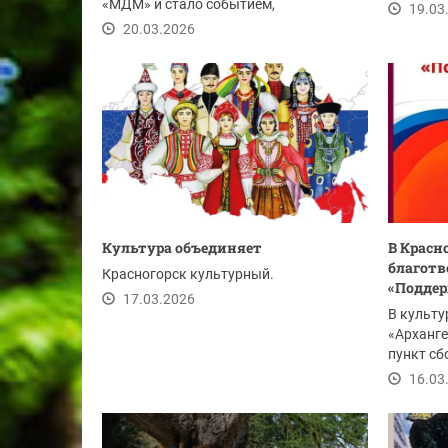
«МДМ» и стало событием,
показ по
19.03
объединившим семьи...
20.03.2026
Культура объединяет
В Красн
благотв
Красногорск культурный.
«Поддер
17.03.2026
В культу
«Арханге
пункт сб
первом э
16.03