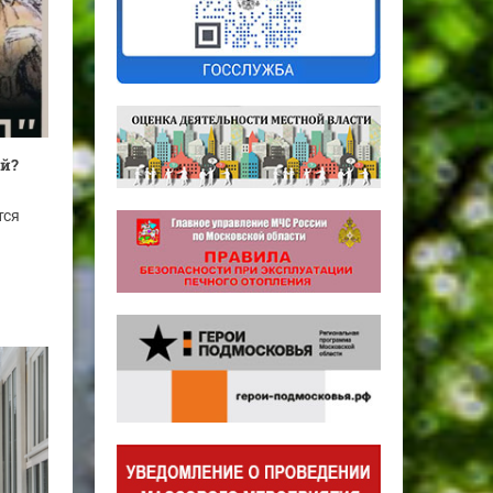
ой?
тся