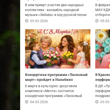
В нем примут участие два народных
В феврал
коллектива - ансамбль народной
МАУ КДК
музыки «Забава» и хор русской песни
отборочн
«Красногорье»....
более 20
05.03.2026
05.03
Концертная программа «Ласковый
В Красн
март» пройдет в Нахабино
перформ
6 марта в культурно -досуговом
В ДК «Лу
комплексе «Мечта» состоится
перформ
концертная программа «Ласковый
поздравл
март», посвящённая...
оригинал
04.03.2026
03.03