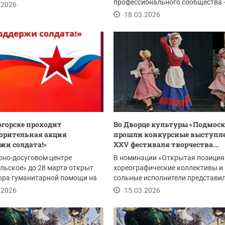
лнометражного...
профессионального сообщества - 
.2026
конкурс специалистов в...
18.03.2026
огорске проходит
Во Дворце культуры «Подмоск
орительная акция
прошли конкурсные выступл
жи солдата!»
XXV фестиваля творчества...
рно-досуговом центре
В номинации «Открытая позиция
льское» до 28 марта открыт
хореографические коллективы и
ора гуманитарной помощи на
сольные исполнители представи
таже в...
эстрадные,...
.2026
15.03.2026