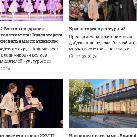
й Волков поздравил
Красногорск культурный
ков культуры Красногорска
Предлагаем вашему вниманию
ессиональным праздником
дайджест на неделю. Все событи
родского округа Красногорск
можно посмотреть по ссылке.
 Владимирович Волков
24.03.2026
л деятелей культуры с их
иональным...
.2026
огорске стартовал XXVIII
Народная программа «Единой