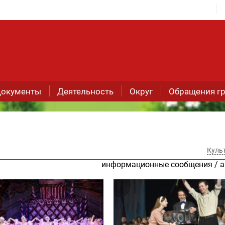
окументы
Деятельность
Округ
Обращения г
Куль
информационные сообщения
/
а