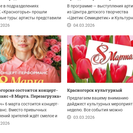
е в подразделениях
В программе — выступления арт
 «Красногорье» прошли
из Центра детского творчества
ые туры: артисты представили
«Цветик-Семицветик» и Культурн
0 номеров. Для...
центра «Красногорье».
.2026
04.03.2026
огорске состоится концерт-
Красногорск культурный
анс «8 Марта. Перезагрузка»
Предлагаем вашему вниманию
ч» 6 марта состоится концерт-
дайджест культурных мероприят
анс. Вместо привычных
неделю. Все события можно
ений зрителей ждёт смелое и
посмотреть по ссылке.
03.03.2026
ьное...
.2026