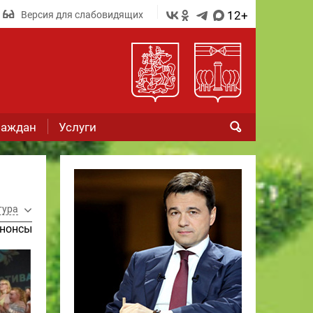
12+
Версия для слабовидящих
раждан
Услуги
тура
нонсы