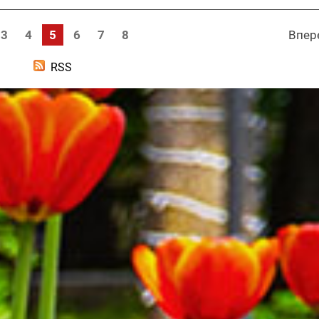
3
4
5
6
7
8
Впер
RSS