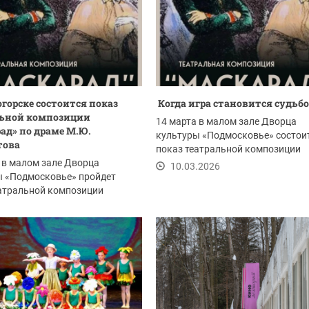
огорске состоится показ
Когда игра становится судьб
льной композиции
14 марта в малом зале Дворца
ад» по драме М.Ю.
культуры «Подмосковье» состои
това
показ театральной композиции
 в малом зале Дворца
«Маскарад» по одноимённой...
10.03.2026
ы «Подмосковье» пройдет
атральной композиции
д» - интерпретации...
.2026