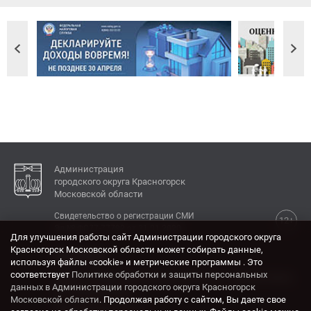
Администрация
городского округа Красногорск
Московской области
Свидетельство о регистрации СМИ
12+
Эл № ФС77-77792 от 31.01.2020.
Для улучшения работы сайт Администрации городского округа
Красногорск Московской области может собирать данные,
КОНТАКТЫ
используя файлы «cookie» и метрические программы . Это
соответствует
Политике обработки и защиты персональных
Адрес: 143404, Московская область, г. Красногорск,
данных в Администрации городского округа Красногорск
ул. Ленина, дом 4.
Московской области
. Продолжая работу с сайтом, Вы даете свое
Электронная почта: