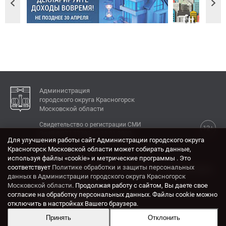
Администрация
городского округа Красногорск
Московской области
Свидетельство о регистрации СМИ
12+
Эл № ФС77-77792 от 31.01.2020.
Для улучшения работы сайт Администрации городского округа
Красногорск Московской области может собирать данные,
КОНТАКТЫ
используя файлы «cookie» и метрические программы . Это
соответствует
Политике обработки и защиты персональных
Адрес: 143404, Московская область, г. Красногорск,
данных в Администрации городского округа Красногорск
ул. Ленина, дом 4.
Московской области
. Продолжая работу с сайтом, Вы даете свое
Электронная почта:
согласие на обработку персональных данных. Файлы cookie можно
krasrn@mosreg.ru
отключить в настройках Вашего браузера.
Принять
Отклонить
Разработка и поддержка сайта ADN