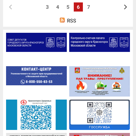
3
4
5
6
7
RSS