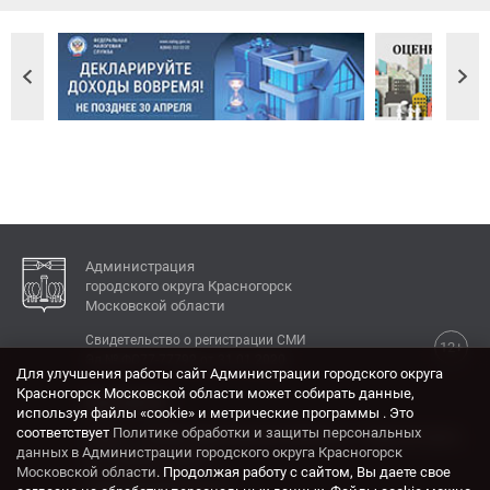
Администрация
городского округа Красногорск
Московской области
Свидетельство о регистрации СМИ
12+
Эл № ФС77-77792 от 31.01.2020.
Для улучшения работы сайт Администрации городского округа
Красногорск Московской области может собирать данные,
КОНТАКТЫ
используя файлы «cookie» и метрические программы . Это
соответствует
Политике обработки и защиты персональных
Адрес: 143404, Московская область, г. Красногорск,
данных в Администрации городского округа Красногорск
ул. Ленина, дом 4.
Московской области
. Продолжая работу с сайтом, Вы даете свое
Электронная почта: