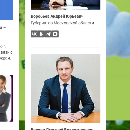
Воробьев Андрей Юрьевич
Губернатор Московской области
а –
о г.
связи с
ждан,
Волков Дмитрий Владимирович