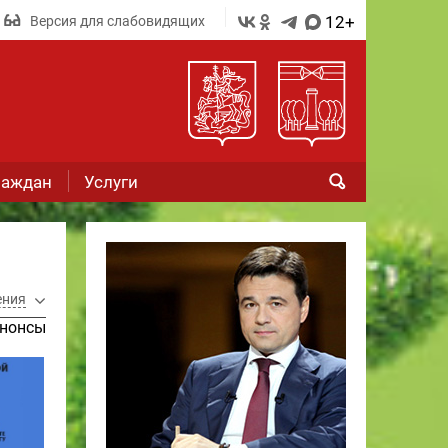
12+
Версия для слабовидящих
раждан
Услуги
ения
нонсы