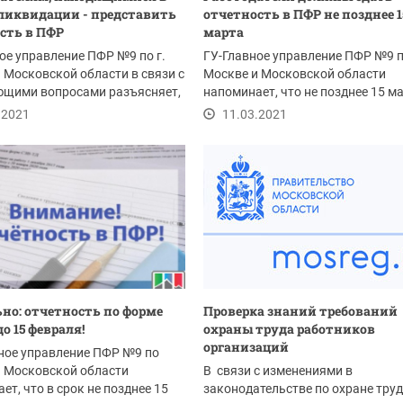
ликвидации - представить
отчетность в ПФР не позднее 1
сть в ПФР
марта
ое управление ПФР №9 по г.
ГУ-Главное управление ПФР №9 п
 Московской области в связи с
Москве и Московской области
ющими вопросами разъясняет,
напоминает, что не позднее 15 м
2021 года...
.2021
11.03.2021
но: отчетность по форме
Проверка знаний требований
о 15 февраля!
охраны труда работников
организаций
вное управление ПФР №9 по
и Московской области
В связи с изменениями в
ет, что в срок не позднее 15
законодательстве по охране труд