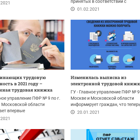
2021...
принятых в соответствии с
.2021
Федеральным законом от...
01.02.2021
чинающих трудовую
Изменилась выписка из
ость в 2021 году –
электронной трудовой книж
нная трудовая книжка
ГУ - Главное управление ПФР № 9 
вное управление ПФР № 9 по г.
Москве и Московской области
и Московской области
информирует граждан, что теперь
ает впервые
выписке СТД-ПФР...
20.01.2021
роившимся гражданам, что...
.2021