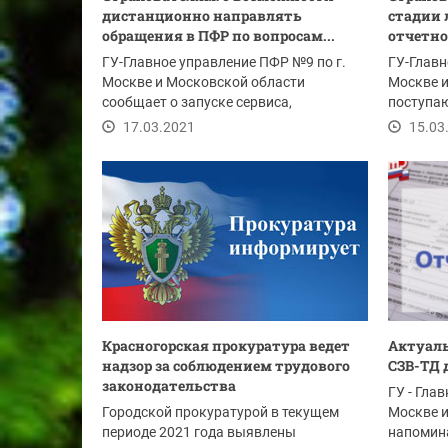
дистанционно направлять
стадии 
обращения в ПФР по вопросам...
отчетно
ГУ-Главное управление ПФР №9 по г.
ГУ-Главн
Москве и Московской области
Москве и
сообщает о запуске сервиса,
поступа
позволяющего страхователю,...
что в...
17.03.2021
15.03
Красногорская прокуратура ведет
Актуаль
надзор за соблюдением трудового
СЗВ-ТД д
законодательства
ГУ - Гла
Городской прокуратурой в текущем
Москве 
периоде 2021 года выявлены
напомина