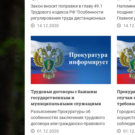
Закон вносит поправки в главу 49.1
Напомина
Трудового кодекса РФ "Особенности
позднее 
регулирования труда дистанционных
Главное 
работников".
Москве и.
14.12.2020
14.12
Трудовые договоры с бывшим
Прокура
государственным и
случаи 
муниципальными служащими
требова
Разъяснение Прокуратуры об
Городско
особенностях заключения трудового
осуществ
договора или гражданско-правового
соблюде
договора с бывшим...
законод
01.12.2020
01.12