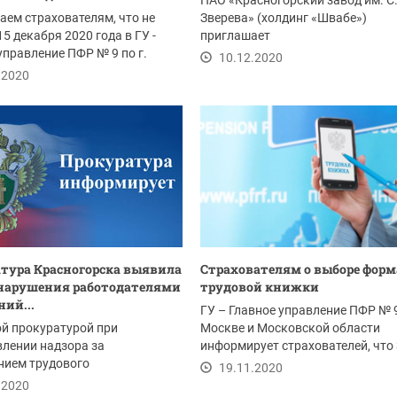
ПАО «Красногорский завод им. С.
ем страхователям, что не
Зверева» (холдинг «Швабе»)
15 декабря 2020 года в ГУ -
приглашает
управление ПФР № 9 по г.
высококвалифицированных
10.12.2020
..
специалистов, а также...
.2020
тура Красногорска выявила
Страхователям о выборе форм
нарушения работодателями
трудовой книжки
ний...
ГУ – Главное управление ПФР № 9
й прокуратурой при
Москве и Московской области
лении надзора за
информирует страхователей, что
нием трудового
октября...
19.11.2020
ательства выявляются
.2020