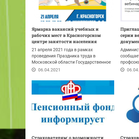
Ярмарка вакансий учебных и
Приглаш
рабочих мест в Красногорском
серии в
центре занятости населения
докумен
21 апреля 2021 года в рамках
Админист
проведения Праздника труда в
сообщает
Московской области Государственное
профсою
казенное учреждение...
совместн
06.04.2021
06.04
Страхователям: о возможности
Страхов