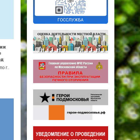
нии
е
од
по г.