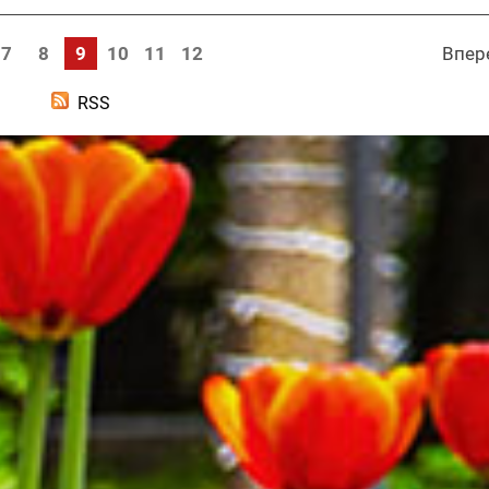
7
8
9
10
11
12
Впер
RSS