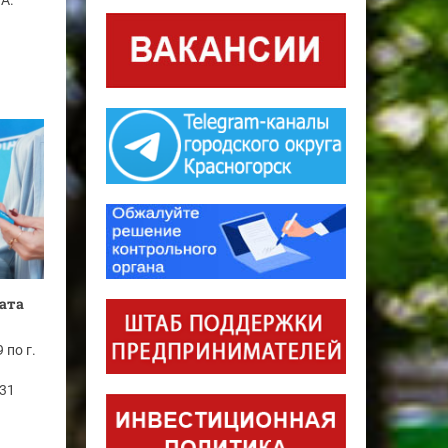
А.
ата
 по г.
 31