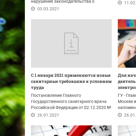
нарушения законодательства о
февраля 
11.02
занятости населения.
03.03.2021
С 1 января 2021 применяются новые
Для на
санитарные требования к условиям
деятельн
труда
электро
Постановление Главного
ГУ - Гла
государственного санитарного врача
Москве 
Российской Федерации от 02.12.2020 №
напомин
40 утверждены...
трудоуст
26.01.2021
26.01