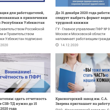
ция для работодателей,
До 31 декабря 2020 года работ
есованных в привлечении
следует выбрать формат веде
 Республики Узбекистан
трудовой книжки
равительством Российской
ГУ - Главное управление ПФР № 9 
ии и Правительством
Москве и Московской области
ки Узбекистан подписано
напоминает работающим гражда
ие об...
что свой выбор...
.2020
14.12.2020
ателям: сдать отчетность
Красногорский завод им. С.А.
е СЗВ-ТД нужно до 15
Зверева приглашает на работу
 2020 года