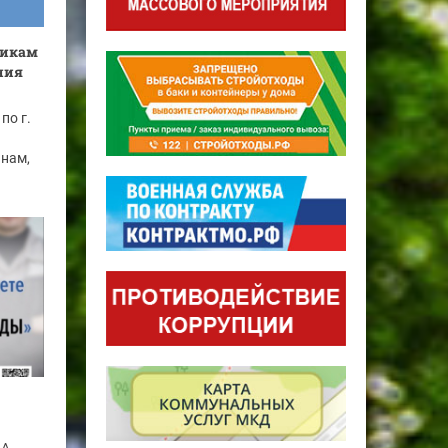
никам
ния
по г.
нам,