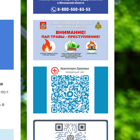
ки
по г.
 в