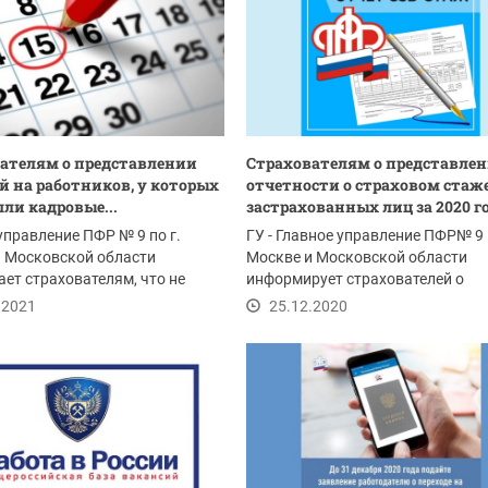
ателям о представлении
Страхователям о представле
й на работников, у которых
отчетности о страховом стаж
ли кадровые...
застрахованных лиц за 2020 г
управление ПФР № 9 по г.
ГУ - Главное управление ПФР№ 9 
и Московской области
Москве и Московской области
ет страхователям, что не
информирует страхователей о
15 января 2021...
приближении отчетной...
.2021
25.12.2020