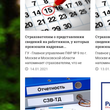
Страхователям о представлении
Страхов
сведений на работников, у которых
сведени
произошли кадровые...
произош
ГУ - Главное управление ПФР № 9 по г.
Главное 
Москве и Московской области
Москве 
напоминает страхователям, что не
напомина
позднее 15 января...
позднее 
14.01.2021
13.01