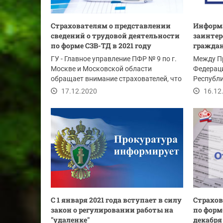
Страхователям о представлении
Информа
сведений о трудовой деятельности
заинтер
по форме СЗВ-ТД в 2021 году
граждан
ГУ - Главное управление ПФР № 9 по г.
Между П
Москве и Московской области
Федерац
обращает внимание страхователей, что
Республи
пунктом 2.5...
Соглашен
17.12.2020
16.12
С 1 января 2021 года вступает в силу
Страхов
закон о регулировании работы на
по форм
"удаленке"
декабря