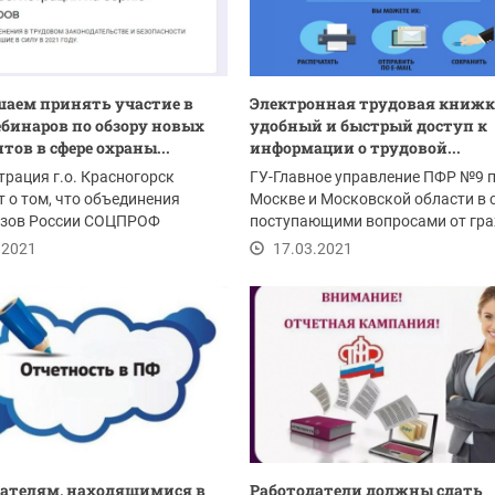
аем принять участие в
Электронная трудовая книжк
ебинаров по обзору новых
удобный и быстрый доступ к
тов в сфере охраны...
информации о трудовой...
рация г.о. Красногорск
ГУ-Главное управление ПФР №9 п
 о том, что объединения
Москве и Московской области в 
зов России СОЦПРОФ
поступающими вопросами от гра
о с экспертами...
особенно...
.2021
17.03.2021
ателям, находящимися в
Работодатели должны сдать