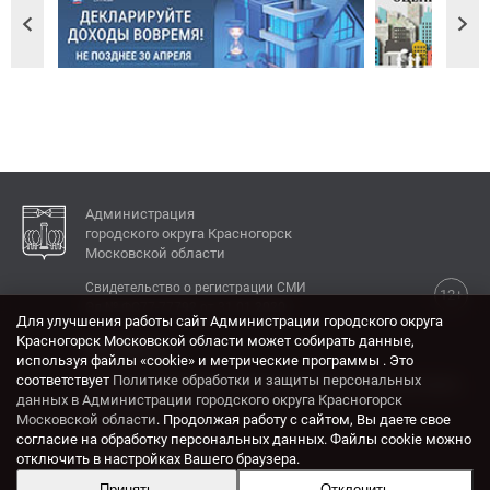
Администрация
городского округа Красногорск
Московской области
Свидетельство о регистрации СМИ
12+
Эл № ФС77-77792 от 31.01.2020.
Для улучшения работы сайт Администрации городского округа
Красногорск Московской области может собирать данные,
КОНТАКТЫ
используя файлы «cookie» и метрические программы . Это
соответствует
Политике обработки и защиты персональных
Адрес: 143404, Московская область, г. Красногорск,
данных в Администрации городского округа Красногорск
ул. Ленина, дом 4.
Московской области
. Продолжая работу с сайтом, Вы даете свое
Электронная почта:
согласие на обработку персональных данных. Файлы cookie можно
krasrn@mosreg.ru
отключить в настройках Вашего браузера.
Принять
Отклонить