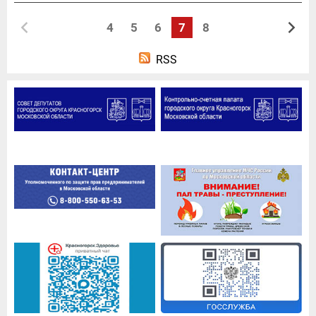
4
5
6
7
8
RSS