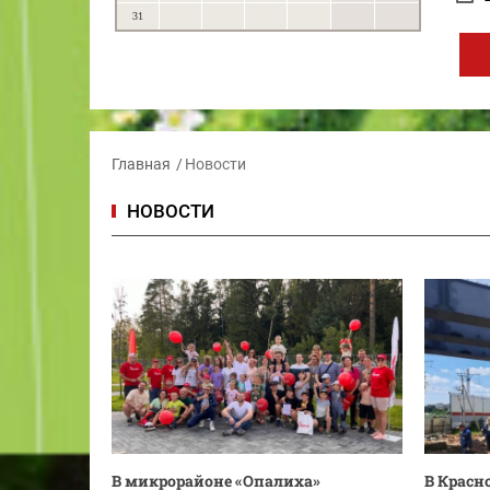
31
Главная
Новости
НОВОСТИ
В микрорайоне «Опалиха»
В Красн