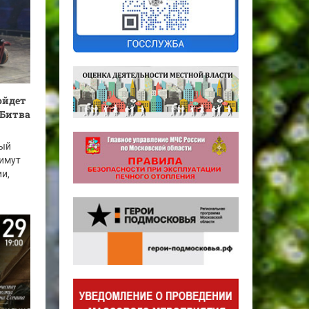
ойдет
Битва
вый
римут
ии,