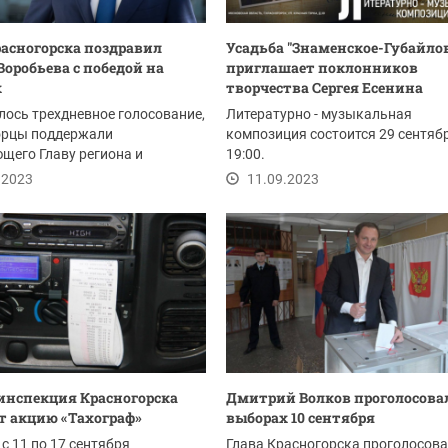
расногорска поздравил
Усадьба "Знаменское-Губайло
Воробьева с победой на
приглашает поклонников
х
творчества Сергея Есенина
ось трехдневное голосование,
Литературно - музыкальная
орцы поддержали
композиция состоится 29 сентяб
щего Главу региона и
19:00.
ли новый состав...
.2023
11.09.2023
инспекция Красногорска
Дмитрий Волков проголосова
т акцию «Тахограф»
выборах 10 сентября
 с 11 по 17 сентября
Глава Красногорска проголосова