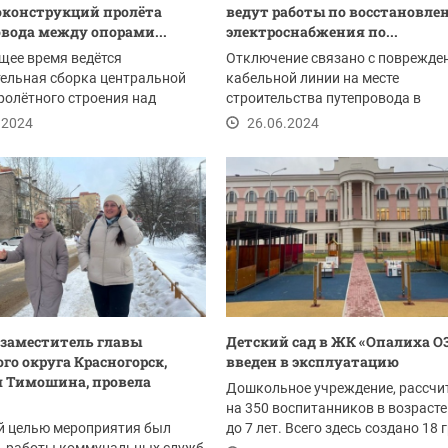
конструкций пролёта
ведут работы по восстановле
вода между опорами...
электроснабжения по...
щее время ведётся
Отключение связано с поврежде
ельная сборка центральной
кабельной линии на месте
ролётного строения над
строительства путепровода в
 дорогой, об этом...
Аникеевке.
.2024
26.06.2024
заместитель главы
Детский сад в ЖК «Опалиха О
ого округа Красногорск,
введен в эксплуатацию
 Тимошина, провела
Дошкольное учреждение, рассчи
на 350 воспитанников в возрасте
й целью мероприятия был
до 7 лет. Всего здесь создано 18 