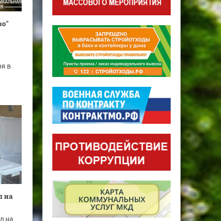
во"
ря в
л на
л на