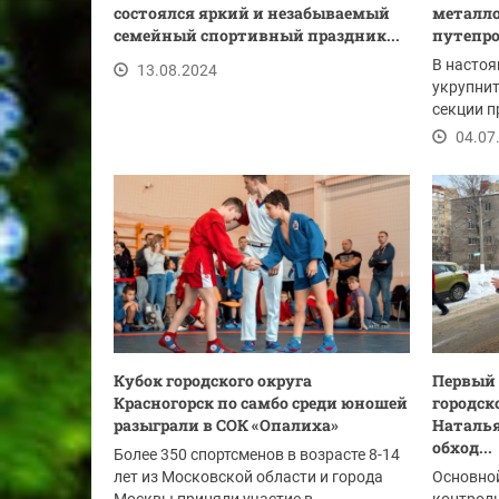
состоялся яркий и незабываемый
металло
семейный спортивный праздник...
путепро
В настоя
13.08.2024
укрупнит
секции п
железной
04.07
Кубок городского округа
Первый 
Красногорск по самбо среди юношей
городск
разыграли в СОК «Опалиха»
Наталья
обход...
Более 350 спортсменов в возрасте 8-14
лет из Московской области и города
Основно