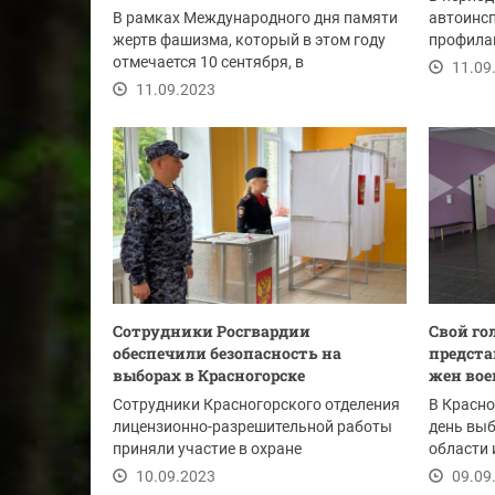
В рамках Международного дня памяти
автоинс
жертв фашизма, который в этом году
профила
отмечается 10 сентября, в
направле
11.09
Красногорском филиале...
11.09.2023
Сотрудники Росгвардии
Свой го
обеспечили безопасность на
предста
выборах в Красногорске
жен во
Сотрудники Красногорского отделения
В Красно
лицензионно-разрешительной работы
день вы
приняли участие в охране
области 
правопорядка и...
Совета...
10.09.2023
09.09