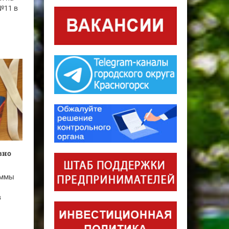
№11 в
вно
аммы
в