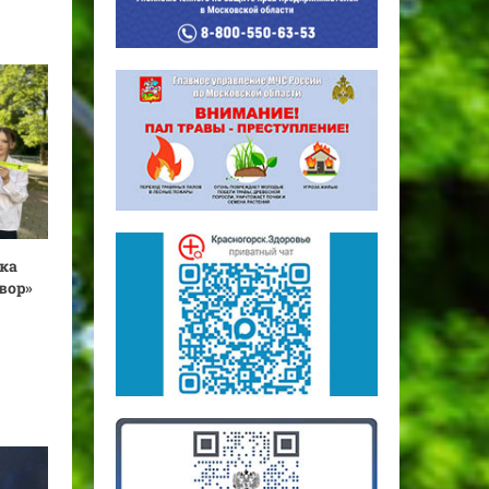
ка
вор»