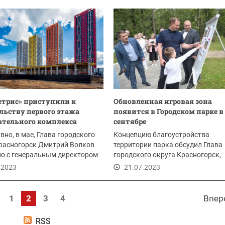
етрис» приступили к
Обновленная игровая зона
льству первого этажа
появится в Городском парке в
ательного комплекса
сентябре
вно, в мае, Глава городского
Концепцию благоустройства
Красногорск Дмитрий Волков
территории парка обсудил Глава
о с генеральным директором
городского округа Красногорск,
вое...
секретарь местного отделения...
.2023
21.07.2023
1
2
3
4
Впер
RSS