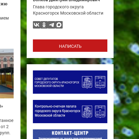
нию
Глава городского округа
Красногорск Московской области
нием
НАПИСАТЬ
3»
танное
 от 2
групп.