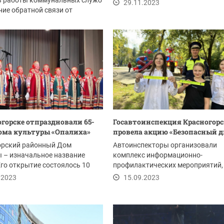
ь работы коммунальных служб
29.11.2023
ние обратной связи от
.2023
огорске отпраздновали 65-
Госавтоинспекция Красногорс
ома культуры «Опалиха»
провела акцию «Безопасный д
орский районный Дом
Автоинспекторы организовали
 – изначальное название
комплекс информационно-
Его открытие состоялось 10
профилактических мероприятий,
958 года. И...
направленных на обеспечение...
.2023
15.09.2023