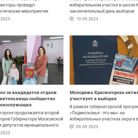
пекторы проведут
избирательном участке в школе 
ктические мероприятия
заключительный день выборов
нное на профилактику...
Губернатора...
.2023
10.09.2023
лос за кандидатов отдали
Молодежь Красногорска акти
вительницы сообщества
участвует в выборах
еннослужащих
В рамках губернаторской прогр
горске продолжается второй
«Подмосковье - это мы» на
боров Губернатора Московской
избирательных участках округа 
и депутатов муниципального
качестве наблюдателей...
09.09.2023
.2023