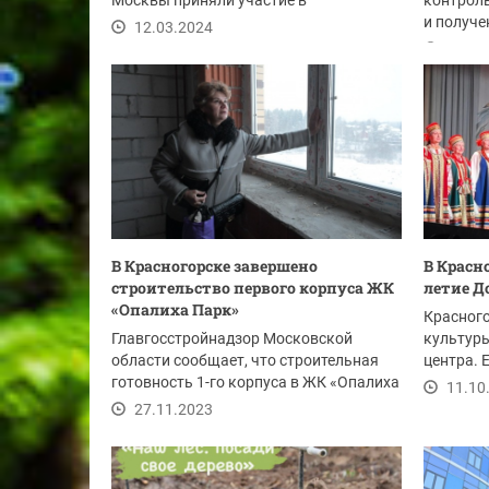
Москвы приняли участие в
контрол
соревнованиях....
и получе
12.03.2024
жителей.
09.12
В Красногорске завершено
В Красн
строительство первого корпуса ЖК
летие Д
«Опалиха Парк»
Красног
Главгосстройнадзор Московской
культуры
области сообщает, что строительная
центра. 
готовность 1-го корпуса в ЖК «Опалиха
октября 1
11.10
Парк» в...
27.11.2023