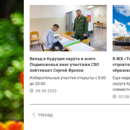
Вклад в будущее округа и всего
В ЖК «Т
Подмосковья внес участник СВО
строите
лейтенант Сергей Фролов
образов
Избирательные участки открыты с 8:00
Еще неда
до 20:00.
округа 
совместн
09.09.2023
ГК «Садо
03.08
Назад