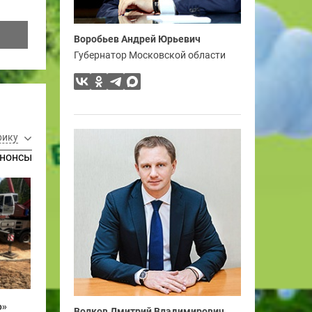
Воробьев Андрей Юрьевич
Губернатор Московской области
рику
нонсы
о»
Волков Дмитрий Владимирович