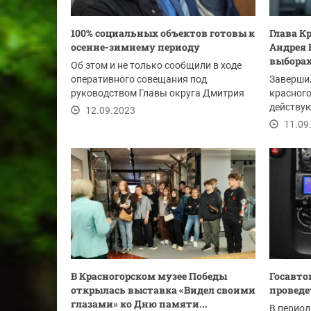
100% социальных объектов готовы к
Глава К
осенне-зимнему периоду
Андрея 
выбора
Об этом и не только сообщили в ходе
оперативного совещания под
Завершил
руководством Главы округа Дмитрия
красног
Владимировича...
действую
12.09.2023
определи
11.09
В Красногорском музее Победы
Госавто
открылась выставка «Видел своими
проведе
глазами» ко Дню памяти...
В период