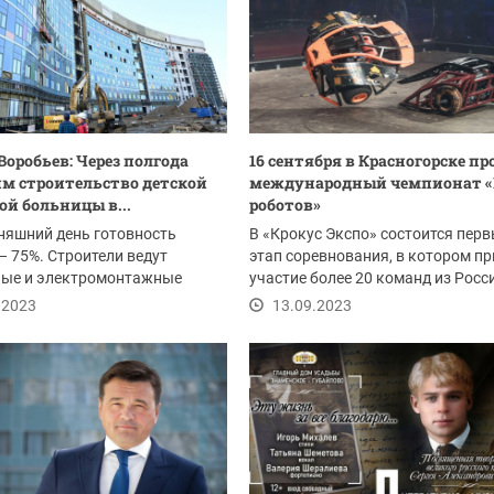
Воробьев: Через полгода
16 сентября в Красногорске пр
м строительство детской
международный чемпионат «
ой больницы в...
роботов»
няшний день готовность
В «Крокус Экспо» состоится пер
– 75%. Строители ведут
этап соревнования, в котором п
ные и электромонтажные
участие более 20 команд из Росс
производят...
Турции,...
.2023
13.09.2023