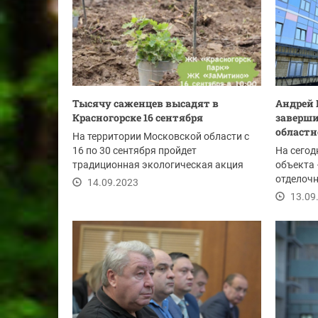
Тысячу саженцев высадят в
Андрей 
Красногорске 16 сентября
заверши
областн
На территории Московской области с
16 по 30 сентября пройдет
На сегод
традиционная экологическая акция
объекта 
"Наш лес. Посади своё...
отделоч
14.09.2023
работы, 
13.09