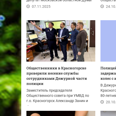
депутат Московской областной Думы
Обществ
Роман Володин...
деятельн
07.11.2025
24.10
Общественники в Красногорске
Полицей
проверили несение службы
задержа
сотрудниками Дежурной части
колес с
полиции
В Дежурн
Заместитель председателя
Красного
Общественного совета при УМВД по
80-летне
г.о. Красногорск Александр Занин и
что...
20.10
представители Совета в...
21.10.2025