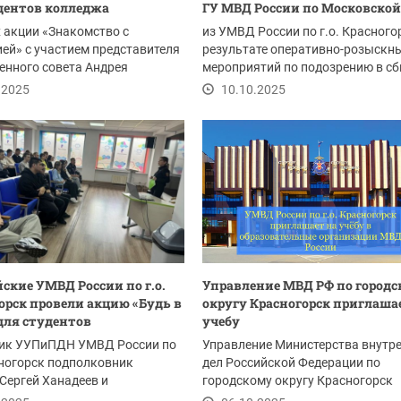
дентов колледжа
ГУ МВД России по Московской.
 акции «Знакомство с
из УМВД России по г.о. Красного
ей» с участием представителя
результате оперативно-розыскн
енного совета Андрея
мероприятий по подозрению в сб
 в УМВД России...
наркотиков...
.2025
10.10.2025
ские УМВД России по г.о.
Управление МВД РФ по город
орск провели акцию «Будь в
округу Красногорск приглаша
для студентов
учебу
ик УУПиПДН УМВД России по
Управление Министерства внутр
сногорск подполковник
дел Российской Федерации по
Сергей Ханадеев и
городскому округу Красногорск
ель начальника ОРЛС...
приглашает выпускников...