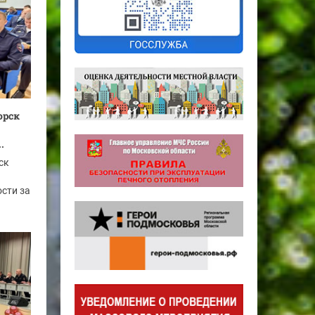
орск
.
ск
сти за