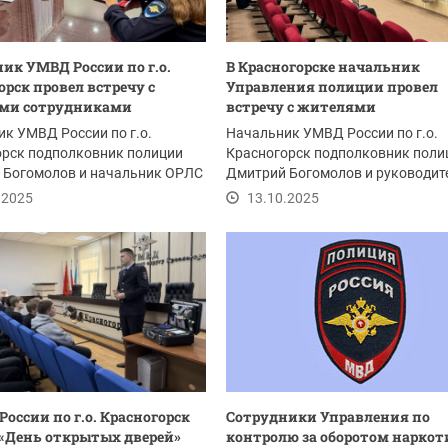
ик УМВД России по г.о.
В Красногорске начальник
орск провел встречу с
Управления полиции провел
ми сотрудниками
встречу с жителями
к УМВД России по г.о.
Начальник УМВД России по г.о.
орск подполковник полиции
Красногорск подполковник поли
 Богомолов и начальник ОРЛС
Дмитрий Богомолов и руководит
к полиции...
подразделений...
.2025
13.10.2025
России по г.о. Красногорск
Сотрудники Управления по
«День открытых дверей»
контролю за оборотом наркот