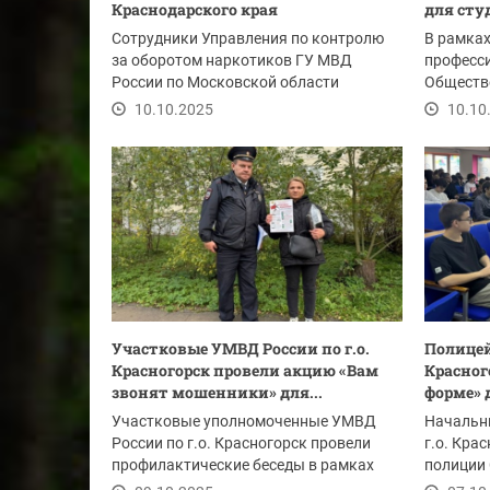
Краснодарского края
для сту
Сотрудники Управления по контролю
В рамках
за оборотом наркотиков ГУ МВД
професси
России по Московской области
Обществ
совместно с коллегами из...
Захарова
10.10.2025
10.10
Участковые УМВД России по г.о.
Полицей
Красногорск провели акцию «Вам
Красног
звонят мошенники» для...
форме» 
Участковые уполномоченные УМВД
Начальн
России по г.о. Красногорск провели
г.о. Кра
профилактические беседы в рамках
полиции 
акции «Вам звонят...
заместит