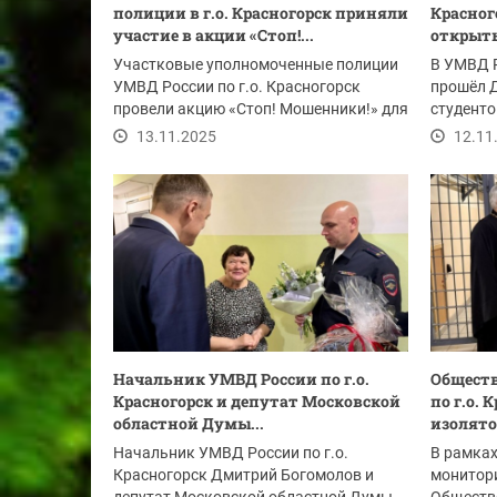
полиции в г.о. Красногорск приняли
Красног
участие в акции «Стоп!...
открыты
Участковые уполномоченные полиции
В УМВД Р
УМВД России по г.о. Красногорск
прошёл 
провели акцию «Стоп! Мошенники!» для
студенто
жителей...
принял у
13.11.2025
12.11
Начальник УМВД России по г.о.
Общест
Красногорск и депутат Московской
по г.о.
областной Думы...
изолято
Начальник УМВД России по г.о.
В рамка
Красногорск Дмитрий Богомолов и
монитори