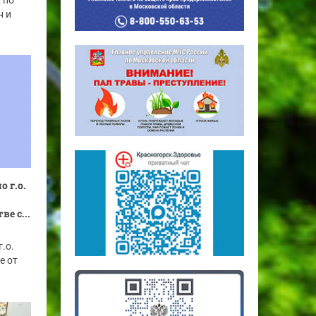
 по
н и
 г.о.
е с...
.о.
е от