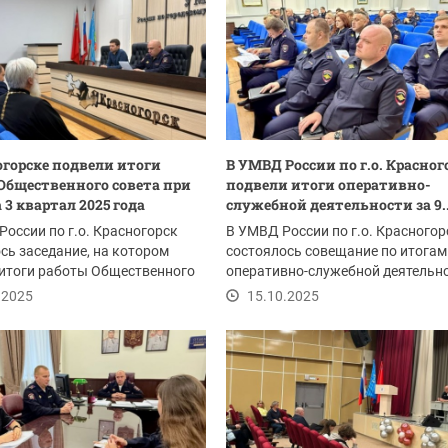
огорске подвели итоги
В УМВД России по г.о. Красног
Общественного совета при
подвели итоги оперативно-
 3 квартал 2025 года
служебной деятельности за 9..
оссии по г.о. Красногорск
В УМВД России по г.о. Красногор
сь заседание, на котором
состоялось совещание по итогам
итоги работы Общественного
оперативно-служебной деятельно
 3...
9 месяцев 2025...
.2025
15.10.2025