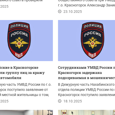
енного совета проверили
Общественного совета при УМВД
ость изолятора...
г.о. Красногорск Александр Зани
.2025
представители Совета в...
23.10.2025
ские в Красногорске
Сотрудниками УМВД России по
ли группу лиц за кражу
Красногорск задержана
 автомобиля
подозреваемая в мошенничеств
ую часть УМВД России по г.о.
В Дежурную часть Нахабинского
рск поступило заявление от
отдела полиции УМВД России по г
й местной жительницы о том,
Красногорск поступило заявлени
представителя...
.2025
18.10.2025