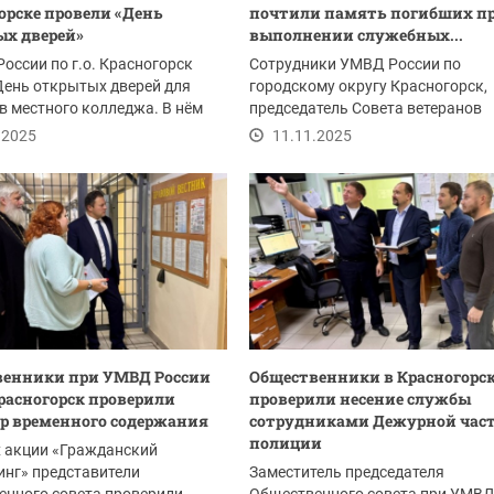
орске провели «День
почтили память погибших п
х дверей»
выполнении служебных...
оссии по г.о. Красногорск
Сотрудники УМВД России по
День открытых дверей для
городскому округу Красногорск,
в местного колледжа. В нём
председатель Совета ветеранов
частие...
Николай Кучаев, представители..
.2025
11.11.2025
венники при УМВД России
Общественники в Красногорс
 Красногорск проверили
проверили несение службы
р временного содержания
сотрудниками Дежурной час
полиции
х акции «Гражданский
нг» представители
Заместитель председателя