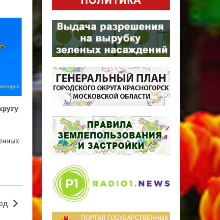
кругу
венных
ед