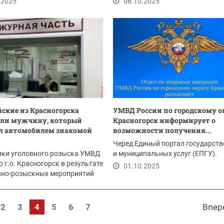
.2025
06.10.2025
ские из Красногорска
УМВД России по городскому о
али мужчину, который
Красногорск информирует о
л автомобилем знакомой
возможности получения...
Черед Единый портал государст
ики уголовного розыска УМВД
и муниципальных услуг (ЕПГУ).
о г.о. Красногорск в результате
01.10.2025
вно-розыскных мероприятий
и...
.2025
2
3
4
5
6
7
Впер