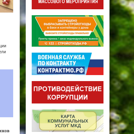
ции
ели
иков