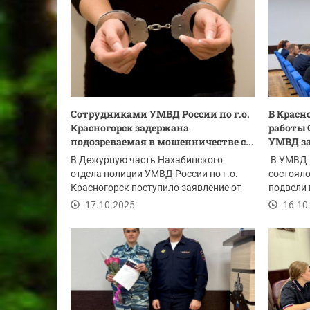
Сотрудниками УМВД России по г.о.
В Красн
Красногорск задержана
работы 
подозреваемая в мошенничестве с...
УМВД за
В Дежурную часть Нахабинского
В УМВД Р
отдела полиции УМВД России по г.о.
состояло
Красногорск поступило заявление от
подвели 
представителя...
совета за
17.10.2025
16.10