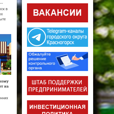
..
рск в
ых
ыте
скому
ет на
енних