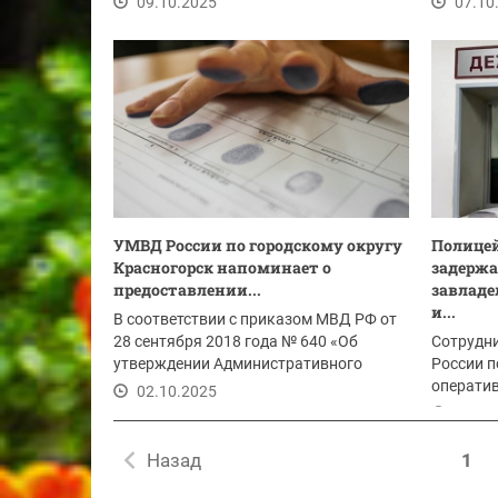
09.10.2025
07.10
УМВД России по городскому округу
Полицей
Красногорск напоминает о
задерж
предоставлении...
завладе
и...
В соответствии с приказом МВД РФ от
28 сентября 2018 года № 640 «Об
Сотрудн
утверждении Административного
России п
регламента...
операти
02.10.2025
задержал
02.10
Назад
1