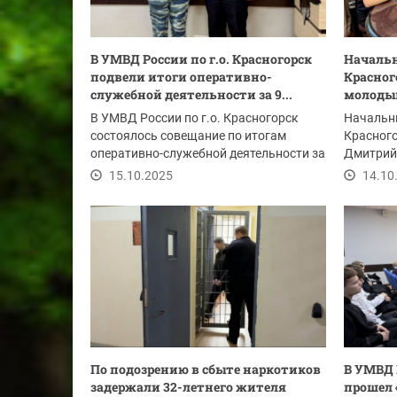
В УМВД России по г.о. Красногорск
Начальн
подвели итоги оперативно-
Красног
служебной деятельности за 9...
молоды
В УМВД России по г.о. Красногорск
Начальни
состоялось совещание по итогам
Красног
оперативно-служебной деятельности за
Дмитрий
9 месяцев 2025...
полковни
15.10.2025
14.10
По подозрению в сбыте наркотиков
В УМВД 
задержали 32-летнего жителя
прошел 