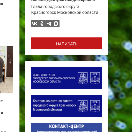
ри
Глава городского округа
Красногорск Московской области
.
НАПИСАТЬ
ке
ти