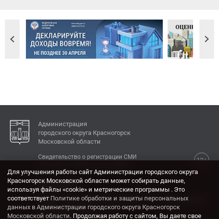
Администрация
городского округа Красногорск
Московской области
Свидетельство о регистрации СМИ
12+
Эл № ФС77-77792 от 31.01.2020.
Для улучшения работы сайт Администрации городского округа
Красногорск Московской области может собирать данные,
КОНТАКТЫ
используя файлы «cookie» и метрические программы . Это
соответствует
Политике обработки и защиты персональных
Адрес: 143404, Московская область, г. Красногорск,
данных в Администрации городского округа Красногорск
ул. Ленина, дом 4.
Московской области
. Продолжая работу с сайтом, Вы даете свое