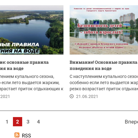
е: основные правила
Внимание! Основные правила
ия на воде
поведения на воде
лением купального сезона,
С наступлением купального сезон
 если лето выдается жарким,
особенно если лето выдается жа
зрастает приток отдыхающих к
резко возрастает приток отдыха
воде, и...
.2021
21.06.2021
1
2
3
4
Впер
RSS