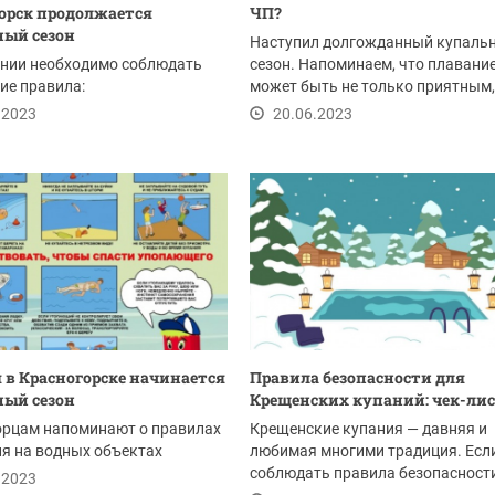
орск продолжается
ЧП?
ый сезон
Наступил долгожданный купаль
ании необходимо соблюдать
сезон. Напоминаем, что плавани
ие правила:
может быть не только приятным,
опасным. Мы...
.2023
20.06.2023
я в Красногорске начинается
Правила безопасности для
ый сезон
Крещенских купаний: чек-ли
орцам напоминают о правилах
Крещенские купания — давняя и
я на водных объектах
любимая многими традиция. Есл
соблюдать правила безопасности
.2023