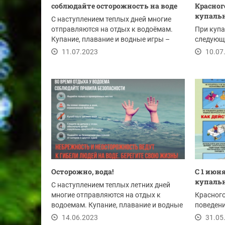
соблюдайте осторожность на воде
Красног
купальн
С наступлением теплых дней многие
отправляются на отдых к водоёмам.
При куп
Купание, плавание и водные игры –
следующ
неотъемлемая...
11.07.2023
10.07
Осторожно, вода!
С 1 июн
купальн
С наступлением теплых летних дней
многие отправляются на отдых к
Красног
водоемам. Купание, плавание и водные
поведени
игры –...
14.06.2023
31.05