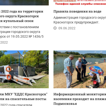
я 2022 года на территории
Правила поведения на воде
ого округа Красногорск
Администрация городского окру
я купальный сезон
Красногорск предупреждает.
тствии с постановлением
09.06.2022
рации городского округа
рск от 19.05.2022 № 1436/5
низации и...
.2022
ли МКУ "ЕДДС Красногорск"
Информационный мониторин
ли на спасательные посты
населения проходит на пляж
Подмосковья
 2022 года спасатели