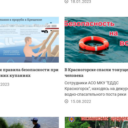
купание в проруби...
18.01.2023
и правила безопасности при
В Красногорске спасли тонуще
ских купаниях
человека
Сотрудники АСО МКУ "ЕДДС
.2023
Красногорск", находясь на дежур
водно-спасательного поста реки
Синичка в пятницу 12...
15.08.2022