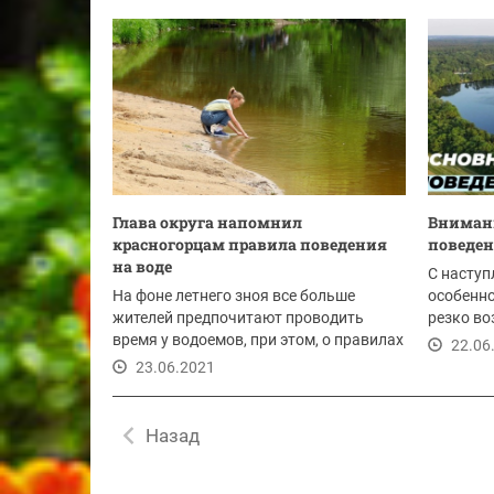
Глава округа напомнил
Внимани
красногорцам правила поведения
поведен
на воде
С наступ
На фоне летнего зноя все больше
особенно
жителей предпочитают проводить
резко во
время у водоемов, при этом, о правилах
воде, и...
22.06
безопасности...
23.06.2021
Назад