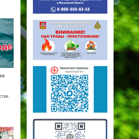
го
стве