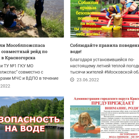
ли Мособлпожспаса
Соблюдайте правила поведен
 совместный рейд по
воде!
в Красногорска
Благодаря установившейся по-
ли ТУ №1 ГКУ МО
настоящему летней теплой погод
лжспас" совместно с
тысячи жителей #Московской об
орами МЧС и ВДПО в течение
захотят провести...
23.06.2022
одных провели...
.2022