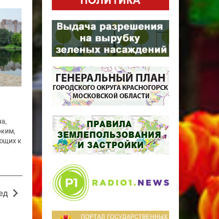
а,
рким,
ющих к
ед