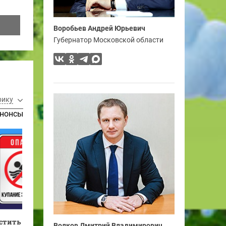
Воробьев Андрей Юрьевич
Губернатор Московской области
рику
нонсы
устить
Волков Дмитрий Владимирович