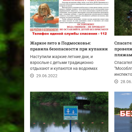
Жаркое лето в Подмосковье:
Спасате
правила безопасности при купании
провели
пляжам 
Наступили жаркие летние дни, и
взрослые с детьми традиционно
Спасате
отдыхают и купаются на водоемах
"Мособлп
Московской области....
инспект
29.06.2022
этих вых
28.06