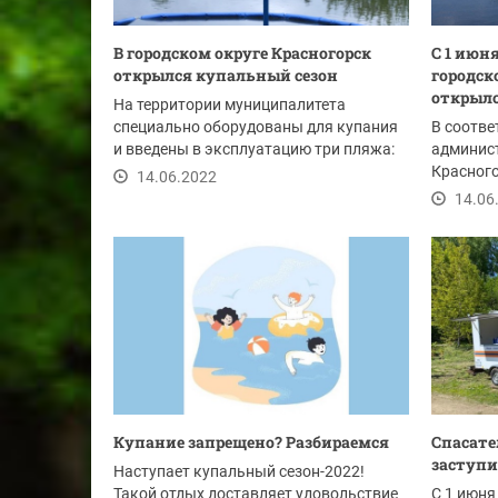
В городском округе Красногорск
С 1 июн
открылся купальный сезон
городск
открылс
На территории муниципалитета
специально оборудованы для купания
В соотве
и введены в эксплуатацию три пляжа:
админист
Красного
14.06.2022
«Об орга
14.06
Купание запрещено? Разбираемся
Спасате
заступи
Наступает купальный сезон-2022!
Такой отдых доставляет удовольствие
С 1 июня