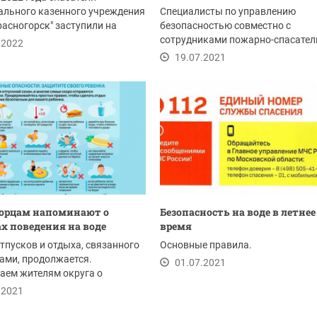
ального казенного учреждения
Специалисты по управлению
асногорск" заступили на
безопасностью совместно с
ьные посты...
сотрудниками пожарно-спасател
.2022
гарнизона г.о.Красногорск...
19.07.2021
орцам напоминают о
Безопасность на воде в летнее
х поведения на воде
время
тпусков и отдыха, связанного
Основные правила.
ами, продолжается.
01.07.2021
аем жителям округа о
 безопасности на...
.2021