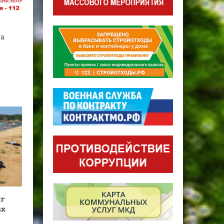
га
г
ах