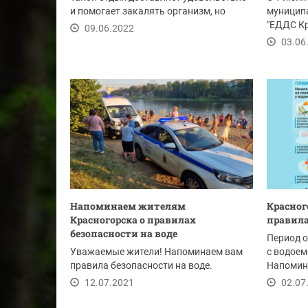
и помогает закалять организм, но
муницип
может быть...
"ЕДДС Кр
09.06.2022
спасател
03.06
Напоминаем жителям
Красног
Красногорска о правилах
правила
безопасности на воде
Период о
Уважаемые жители! Напоминаем вам
с водоем
правила безопасности на воде.
Напомин
правилах
12.07.2021
02.07