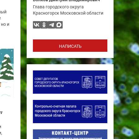
Глава городского округа
ный
Красногорск Московской области
е
 но и
НАПИСАТЬ
ст
и
,