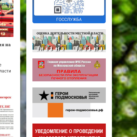
ия на
е
ласти