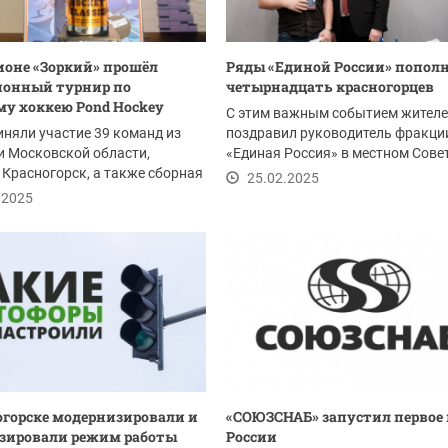
ионе «Зоркий» прошёл
Ряды «Единой России» попол
ионный турнир по
четырнадцать красногорцев
у хоккею Pond Hockey
С этим важным событием жител
иняли участие 39 команд из
поздравил руководитель фракци
 Московской области,
«Единая Россия» в местном Сове
Красногорск, а также сборная
депутатов Богдан...
25.02.2025
ства...
.2025
огорске модернизировали и
«СОЮЗСНАБ» запустил первое 
зировали режим работы
России