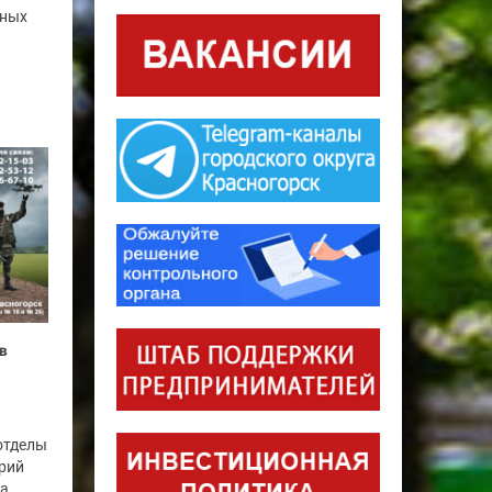
нных
в
отделы
рий
га