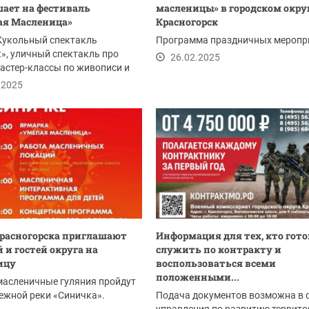
ает на фестиваль
масленицы» в городском окру
ая Масленица»
Красногорск
Кукольный спектакль
Программа праздничных меропр
», уличный спектакль про
26.02.2025
астер-классы по живописи и
у делу,...
.2025
расногорска приглашают
Информация для тех, кто гото
 и гостей округа на
служить по контракту и
ицу
воспользоваться всеми
положенными...
масленичные гуляния пройдут
ежной реки «Синичка».
Подача документов возможна в 