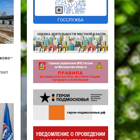
ково–
ляет