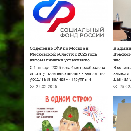
Отделение СФР по Москве и
В админ
Московской области с 2025 года
Красног
автоматически установило...
час
С 1 января 2025 года был преобразован
В совеща
институт компенсационных выплат по
заместит
уходу за инвалидами I группы и
Даниил З
гражданами...
админист
25.02.2025
25.02