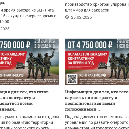
ра:
производство криогранулирова
и время выезда из БЦ «Рига-
штаммов для заквасок
 15 секунд в вечернее время с
25.02.2025
19:00
.2025
ция для тех, кто готов
Информация для тех, кто гото
 по контракту и
служить по контракту и
зоваться всеми
воспользоваться всеми
нными...
положенными...
документов возможна в отделы
Подача документов возможна в 
ия по развитию территорий
управления по развитию террито
рации городского округа
администрации городского окру