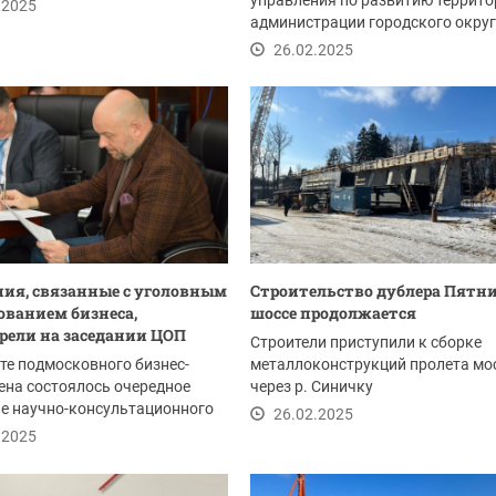
управления по развитию террито
.2025
администрации городского окру
Красногорск:
26.02.2025
ия, связанные с уголовным
Строительство дублера Пятн
ованием бизнеса,
шоссе продолжается
рели на заседании ЦОП
Строители приступили к сборке
те подмосковного бизнес-
металлоконструкций пролета мо
на состоялось очередное
через р. Синичку
е научно-консультационного
26.02.2025
ентра...
.2025