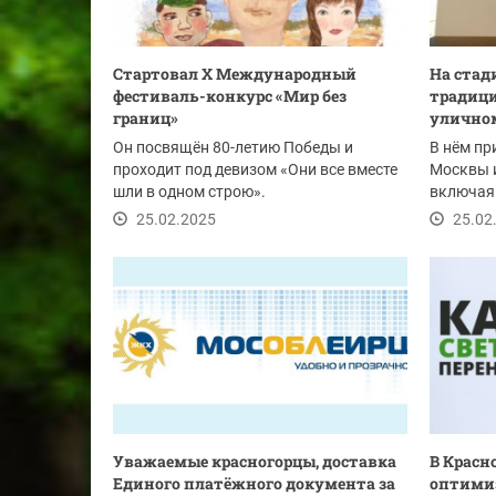
Стартовал X Международный
На стад
фестиваль-конкурс «Мир без
традиц
границ»
уличном
Он посвящён 80-летию Победы и
В нём пр
проходит под девизом «Они все вместе
Москвы и
шли в одном строю».
включая 
Министер
25.02.2025
25.02
Уважаемые красногорцы, доставка
В Красн
Единого платёжного документа за
оптими