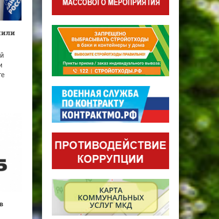
нили
ей
и
те
в