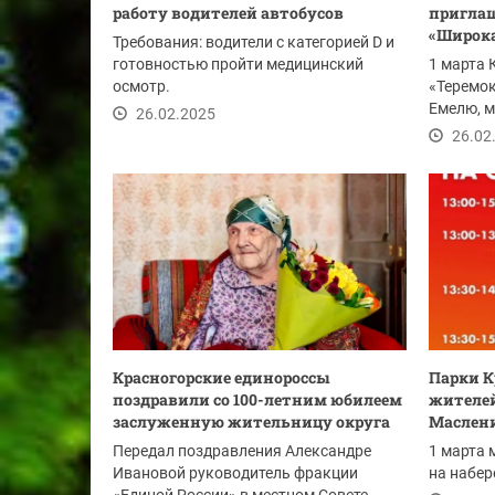
работу водителей автобусов
приглаш
«Широк
Требования: водители с категорией D и
готовностью пройти медицинский
1 марта 
осмотр.
«Теремок
Емелю, м
26.02.2025
кузнечном
26.02
Красногорские единороссы
Парки К
поздравили со 100-летним юбилеем
жителей
заслуженную жительницу округа
Маслен
Передал поздравления Александре
1 марта 
Ивановой руководитель фракции
на набер