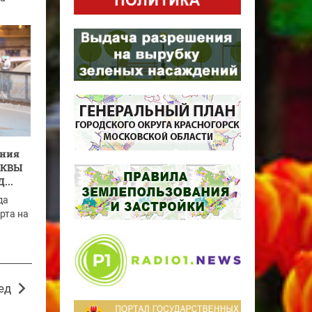
ения
СКВЫ
...
да
рта на
ед