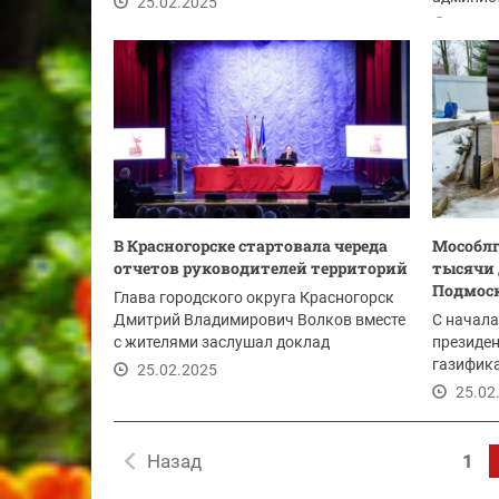
25.02.2025
Красного
25.02
В Красногорске стартовала череда
Мособлг
отчетов руководителей территорий
тысячи
Подмоск
Глава городского округа Красногорск
Дмитрий Владимирович Волков вместе
С начала
с жителями заслушал доклад
президен
начальника отдела...
газифика
25.02.2025
25.02
Назад
1