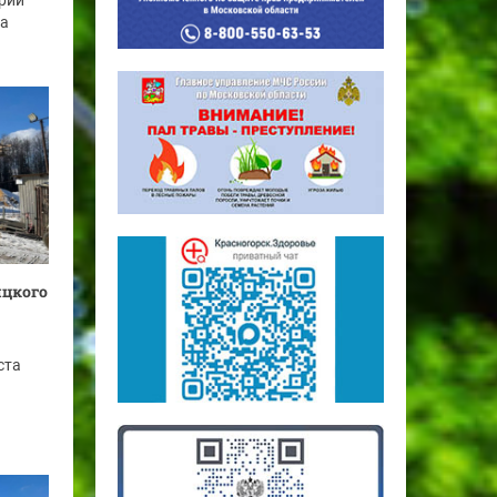
рий
га
ицкого
ста