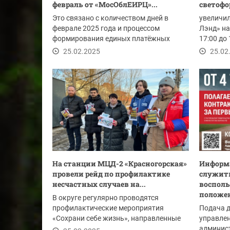
февраль от «МосОблЕИРЦ»...
светофо
Это связано с количеством дней в
увеличил
феврале 2025 года и процессом
Лэнд» на
формирования единых платёжных
17:00 до 
документов (ЕПД) на...
25.02.2025
25.02
На станции МЦД-2 «Красногорская»
Информа
провели рейд по профилактике
служить
несчастных случаев на...
восполь
положе
В округе регулярно проводятся
профилактические мероприятия
Подача 
«Сохрани себе жизнь», направленные
управлен
на снижение количества...
админист