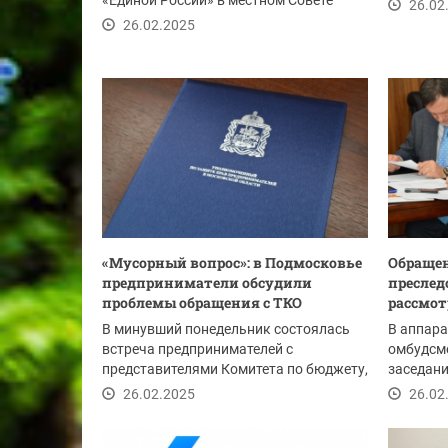
«Единой России» в местном Совете
26.02
депутатов Богдан...
26.02.2025
«Мусорный вопрос»: в Подмосковье
Обращен
предприниматели обсудили
преслед
проблемы обращения с ТКО
рассмот
В минувший понедельник состоялась
В аппара
встреча предпринимателей с
омбудсме
представителями Комитета по бюджету,
заседани
финансовой,...
совета Ц
26.02.2025
26.02