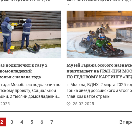
рск:
Красногорск:
.2025
25.02.2025
аз подключил к газу 2
Музей Гаража особого назнач
 домовладений
приглашает на ГРАН-ПРИ МО
овья с начала года
ПО ЛЕДОВОМУ КАРТИНГУ «ЛЁД
 года Мособлгаз подключил по
г. Москва, ВДНХ, 2 марта 2025 го
тскому проекту, Социальной
Гонка звёзд российского автоспо
ции, 2 тысячи домовладений...
главном катке страны
.2025
25.02.2025
2
3
4
5
6
7
Впер