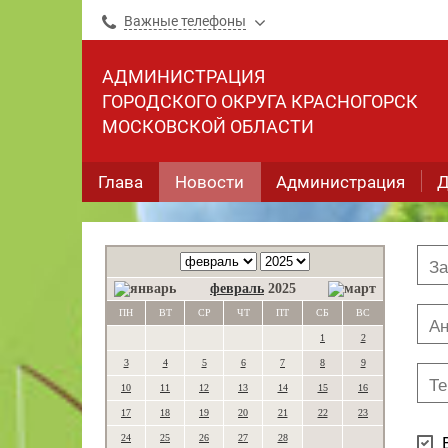
Важные телефоны
АДМИНИСТРАЦИЯ
ГОРОДСКОГО ОКРУГА КРАСНОГОРСК
МОСКОВСКОЙ ОБЛАСТИ
Глава
Новости
Администрация
Д
февраль
2025
ПН
ВТ
СР
ЧТ
ПТ
СБ
ВС
1
2
3
4
5
6
7
8
9
10
11
12
13
14
15
16
17
18
19
20
21
22
23
24
25
26
27
28