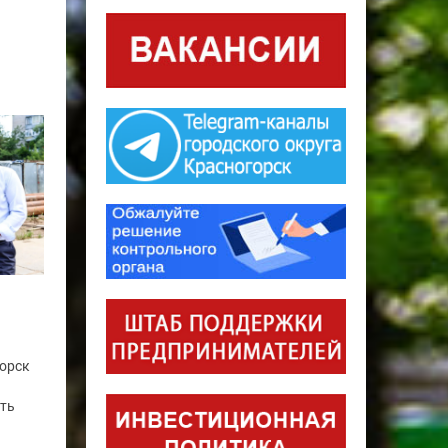
горск
сть