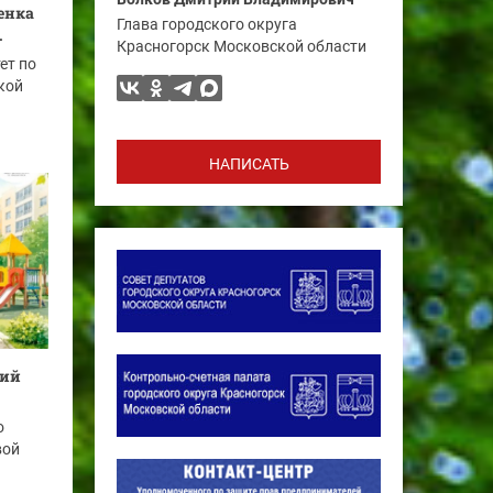
енка
Глава городского округа
.
Красногорск Московской области
ет по
кой
НАПИСАТЬ
ший
о
вой