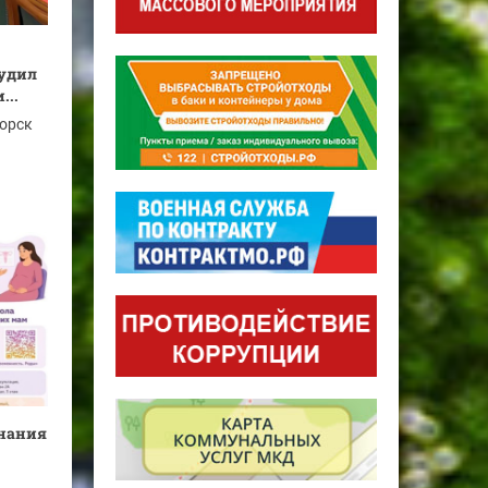
удил
...
горск
знания