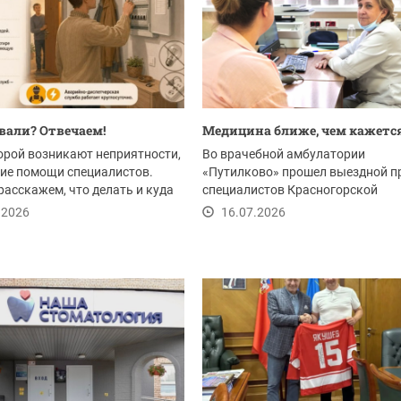
али? Отвечаем!
Медицина ближе, чем кажетс
орой возникают неприятности,
Во врачебной амбулатории
ие помощи специалистов.
«Путилково» прошел выездной п
расскажем, что делать и куда
специалистов Красногорской
ся в...
клинической больницы - и он...
.2026
16.07.2026