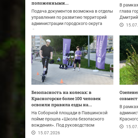
положенными...
В рамка
Подача документов возможна в отделы
глава го
управления по развитию территорий
Дмитрий
администрации городского округа
встретилс
15.07
Красногорск:
16.07.2026
Безопасность на колесах: в
Озелене
Красногорске более 100 человек
совмест
освоили правила езды на...
В рамках
На Соборной площади в Павшинской
админист
пойме прошла «Школа безопасного
Красног
вождения». Под руководством
жителям 
15.07
опытных инструкторов...
15.07.2026