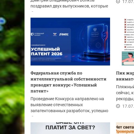
Дмитрий Владимирович Волков
дома 12,
17.07
поздравил двух выпускников, которые
набрали 100...
17.07.2026
Федеральная служба по
Пик жар
интеллектуальной собственности
внимат
проводит конкурс «Успешный
Пляжный 
патент»
сейчас, 
Проведение Конкурса направлено на
рекорды,
выявление отечественных
безопасн
17.07
запатентованных разработок, успешно
внедренных в реальный...
17.07.2026