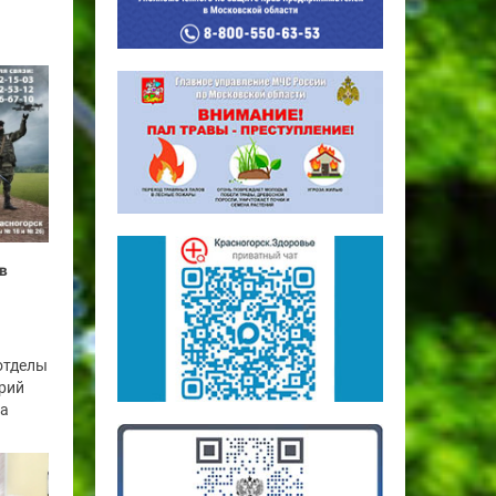
в
отделы
рий
га