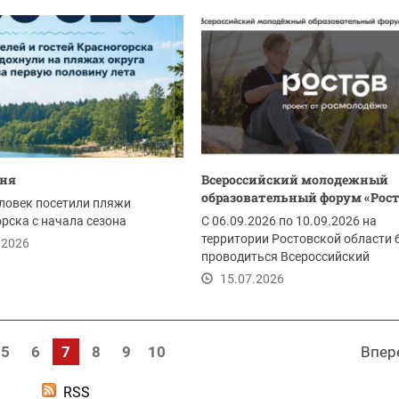
дня
Всероссийский молодежный
образовательный форум «Рос
ловек посетили пляжи
рска с начала сезона
С 06.09.2026 по 10.09.2026 на
территории Ростовской области 
.2026
проводиться Всероссийский
молодежный...
15.07.2026
5
6
7
8
9
10
Впер
RSS