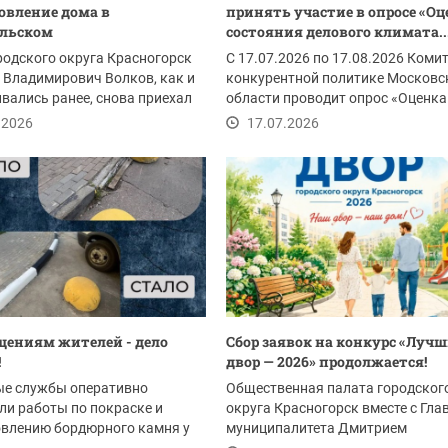
овление дома в
принять участие в опросе «Оц
ельском
состояния делового климата..
родского округа Красногорск
С 17.07.2026 по 17.08.2026 Комит
Владимирович Волков, как и
конкурентной политике Московс
вались ранее, снова приехал
области проводит опрос «Оценка
состояния...
.2026
17.07.2026
щениям жителей - дело
Сбор заявок на конкурс «Луч
!
двор — 2026» продолжается!
е службы оперативно
Общественная палата городског
и работы по покраске и
округа Красногорск вместе с Гла
овлению бордюрного камня у
муниципалитета Дмитрием