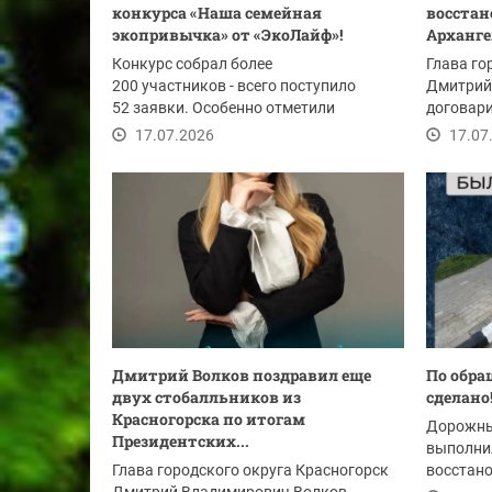
конкурса «Наша семейная
восстан
экопривычка» от «ЭкоЛайф»!
Арханг
Конкурс собрал более
Глава го
200 участников - всего поступило
Дмитрий 
52 заявки. Особенно отметили
договари
активность жителей Красногорска,...
в...
17.07.2026
17.07
Дмитрий Волков поздравил еще
По обра
двух стобалльников из
сделано
Красногорска по итогам
Дорожны
Президентских...
выполнил
Глава городского округа Красногорск
восстан