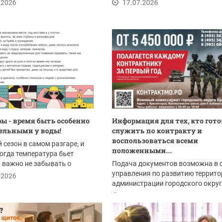
 по ул. Мерлушкина.
Владимировичем Волковым...
.2026
17.07.2026
ы - время быть особенно
Информация для тех, кто гото
ельными у воды!
служить по контракту и
воспользоваться всеми
сезон в самом разгаре, и
положенными...
когда температура бьет
 важно не забывать о
Подача документов возможна в 
ости. Отдых у...
управления по развитию террито
.2026
администрации городского окру
Красногорск:
17.07.2026