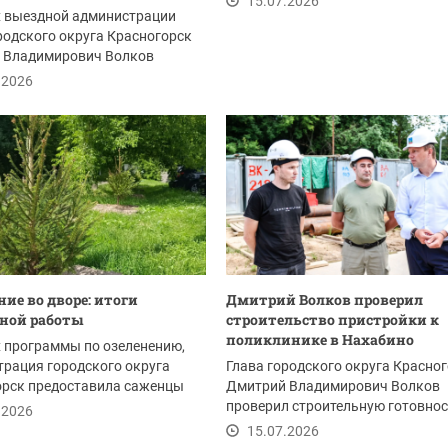
15.07.2026
х выездной администрации
родского округа Красногорск
 Владимирович Волков
я с...
.2026
ние во дворе: итоги
Дмитрий Волков проверил
ной работы
строительство пристройки к
поликлинике в Нахабино
 программы по озеленению,
рация городского округа
Глава городского округа Красно
орск предоставила саженцы
Дмитрий Владимирович Волков
дома по...
проверил строительную готовно
.2026
пристройки к...
15.07.2026