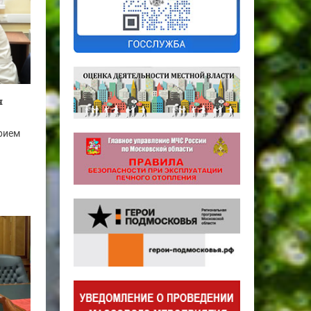
я
рием