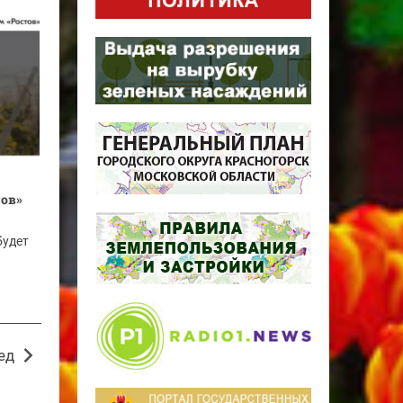
тов»
будет
ед