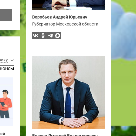
Воробьев Андрей Юрьевич
Губернатор Московской области
рику
нонсы
лей
Волков Дмитрий Владимирович