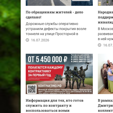
По обращениям жителей - дело
Народна
сделано!
поддерж
инвалид
Дорожные службы оперативно
устранили дефекты покрытия возле
В Москов
тоннеля на улице Просторной в
развиваю
Путилково.
в ней ну
16.07.2026
предпенс
16.07
Информация для тех, кто готов
В рамка
служить по контракту и
Дмитрий
воспользоваться всеми
коллект