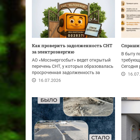
Как проверить задолженность СНТ
Спрашив
за электроэнергию
В быту п
АО «Мосэнергосбыт» ведет открытый
требующ
перечень СНТ, у которых образовалась
Сегодня 
просроченная задолженность за
обращать
16.07
электроэнергию...
16.07.2026