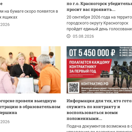
те
по г.о. Красногорск убедитель
просит вас проявить...
и на бумаге скоро появятся в
х ящиках
20 сентября 2026 года на террит
городского округу Красногорск
.2026
пройдет единый день голосовани
05.08.2026
огорске провели выездную
Информация для тех, кто гото
трацию в образовательном
служить по контракту и
Вершина
воспользоваться всеми
положенными...
.2026
Подача документов возможна в 