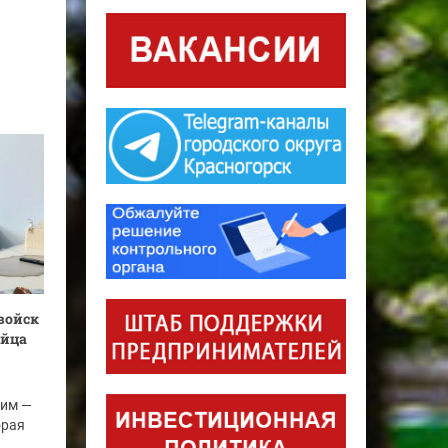
войск
ойца
ним —
орая