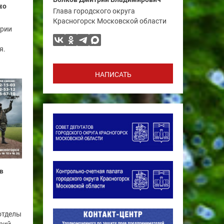
но
Глава городского округа
Красногорск Московской области
ории
я.
НАПИСАТЬ
в
отделы