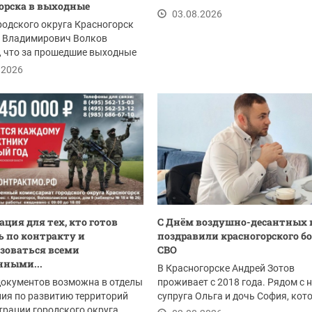
орска в выходные
03.08.2026
родского округа Красногорск
 Владимирович Волков
, что за прошедшие выходные
ую реки...
.2026
ция для тех, кто готов
С Днём воздушно-десантных 
 по контракту и
поздравили красногорского б
зоваться всеми
СВО
нными...
В Красногорске Андрей Зотов
документов возможна в отделы
проживает с 2018 года. Рядом с 
ия по развитию территорий
супруга Ольга и дочь София, кот
рации городского округа
радует родителей...