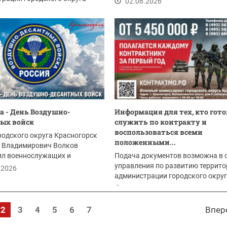
02.08.2026
рск:
.2026
та - День Воздушно-
Информация для тех, кто гото
ых войск
служить по контракту и
воспользоваться всеми
родского округа Красногорск
положенными...
 Владимирович Волков
ил военнослужащих и
Подача документов возможна в 
в с Днем...
управления по развитию террито
.2026
администрации городского окру
Красногорск:
02.08.2026
2
3
4
5
6
7
Впер