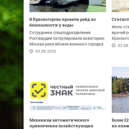
В Красногорске провели рейд по
Статист
безопасности у воды
Июль ст
Сотрудники спецподразделения
врачей р
Росгвардии патрулировали акваторию
Красного
Москва-реки вблизи военного городка
новых жи
03.08
Павшино....
03.08.2026
Механизм автоматического
Более 2
привлечения хозяйствующих
на пляж