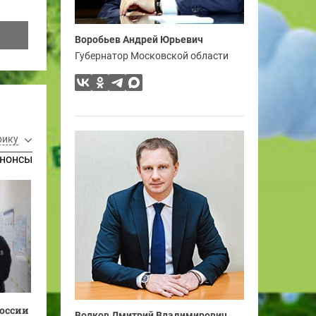
Воробьев Андрей Юрьевич
Губернатор Московской области
рику
нонсы
оссии
Волков Дмитрий Владимирович