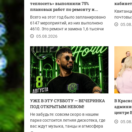
теплосеть» выполнили 75%
кабине
плановых работ по ремонту и...
Квитанци
Всего на этот год было запланировано
почтовы
6147 мероприятий, из них выполнено
05.08
4610. Это ремонт и замена 1,6 тысячи
погонных...
05.08.2026
УЖЕ В ЭТУ СУББОТУ — ВЕЧЕРИНКА
В Красн
ПОД ОТКРЫТЫМ НЕБОМ!
админис
центре 
Не забудьте: совсем скоро в нашем
парке состоится летняя дискотека, где
05.08
вас ждут музыка, танцы и атмосфера