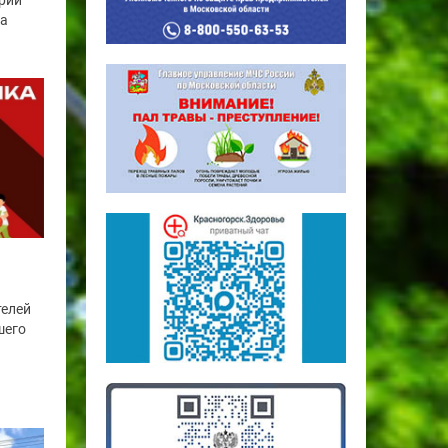
рий
га
телей
шего