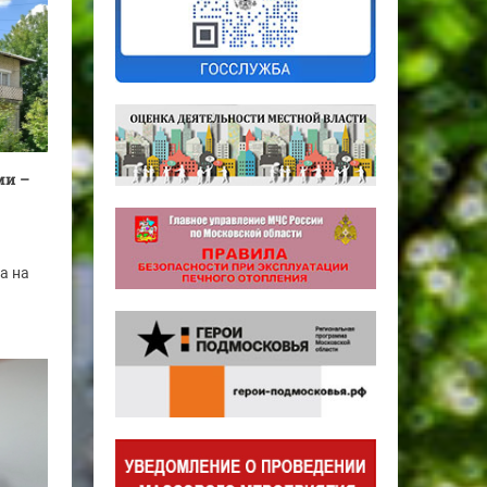
ми –
а на