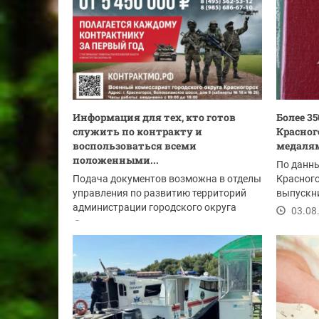
Информация для тех, кто готов
Более 3
служить по контракту и
Красног
воспользоваться всеми
медаля
положенными...
По данн
Подача документов возможна в отделы
Красного
управления по развитию территорий
выпускни
администрации городского округа
золотых и
03.08
Красногорск:
04.08.2026