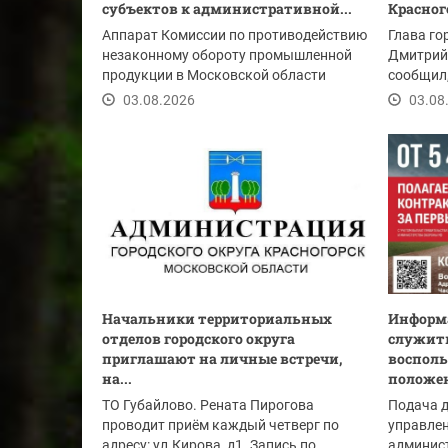
субъектов к административной...
Красног
Аппарат Комиссии по противодействию
Глава го
незаконному обороту промышленной
Дмитрий
продукции в Московской области
сообщил
информирует о...
набережн
03.08.2026
03.08
Начальники территориальных
Информа
отделов городского округа
служить
приглашают на личные встречи,
восполь
на...
положе
ТО Губайлово. Рената Пирогова
Подача 
проводит приём каждый четверг по
управлен
адресу: ул.Кирова, д1. Запись по
админист