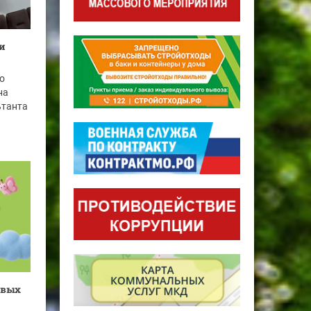
ги
о
на
ьтанта
овых