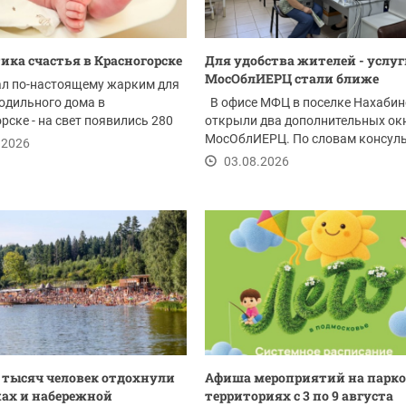
ика счастья в Красногорске
Для удобства жителей - услу
МосОблИЕРЦ стали ближе
ал по-настоящему жарким для
одильного дома в
В офисе МФЦ в поселке Нахабин
рске - на свет появились 280
открыли два дополнительных ок
телей. Это...
МосОблИЕРЦ. По словам консул
.2026
МБУ...
03.08.2026
2 тысяч человек отдохнули
Афиша мероприятий на парк
ах и набережной
территориях с 3 по 9 августа