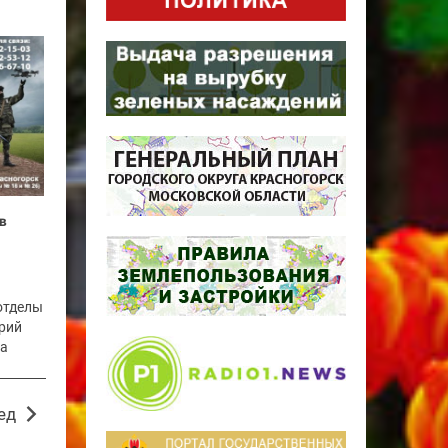
в
отделы
рий
га
ед