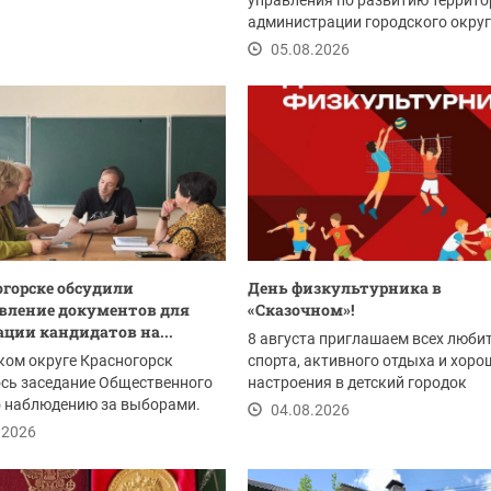
управления по развитию террито
администрации городского окру
Красногорск:
05.08.2026
огорске обсудили
День физкультурника в
вление документов для
«Сказочном»!
ации кандидатов на...
8 августа приглашаем всех люби
ком округе Красногорск
спорта, активного отдыха и хоро
сь заседание Общественного
настроения в детский городок
о наблюдению за выборами.
«Сказочный» на...
04.08.2026
и...
.2026