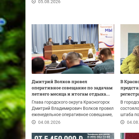
настоящего...
05.08.2026
Дмитрий Волков провел
В Красн
оперативное совещание по задачам
предста
летнего месяца и итогам отдыха...
регистр
Глава городского округа Красногорск
В городс
Дмитрий Владимирович Волков провел
состояло
еженедельное оперативное совещание,
штаба п
в начале...
Участник
04.08.2026
04.08