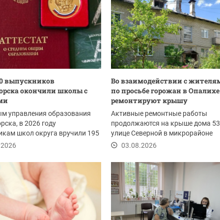
50 выпускников
Во взаимодействии с жителя
орска окончили школы с
по просьбе горожан в Опалихе
ми
ремонтируют крышу
ым управления образования
Активные ремонтные работы
рска, в 2026 году
продолжаются на крыше дома 53
кам школ округа вручили 195
улице Северной в микрорайоне
 158...
Опалиха. Ранее жители в...
.2026
03.08.2026