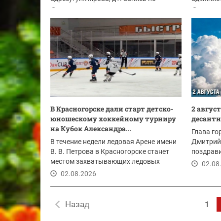
телефону: 8(925)6580494
Красного
03.08.2026
03.08
В Красногорске дали старт детско-
2 авгус
юношескому хоккейному турниру
десантн
на Кубок Александра...
Глава го
В течение недели ледовая Арене имени
Дмитрий
В. В. Петрова в Красногорске станет
поздрав
местом захватывающих ледовых
ветерано
02.08
баталий при...
02.08.2026
Назад
1