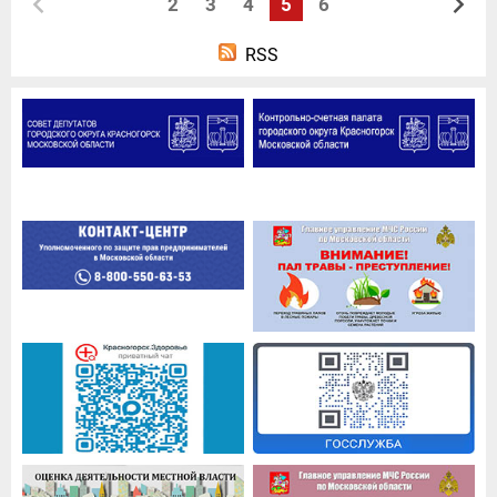
2
3
4
5
6
RSS