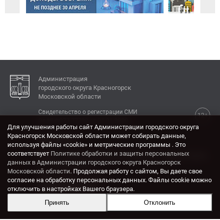
Администрация
городского округа Красногорск
Московской области
Свидетельство о регистрации СМИ
12+
Эл № ФС77-77792 от 31.01.2020.
Для улучшения работы сайт Администрации городского округа
Красногорск Московской области может собирать данные,
КОНТАКТЫ
используя файлы «cookie» и метрические программы . Это
соответствует
Политике обработки и защиты персональных
Адрес: 143404, Московская область, г. Красногорск,
данных в Администрации городского округа Красногорск
ул. Ленина, дом 4.
Московской области
. Продолжая работу с сайтом, Вы даете свое
Электронная почта:
согласие на обработку персональных данных. Файлы cookie можно
krasrn@mosreg.ru
отключить в настройках Вашего браузера.
Принять
Отклонить
Разработка и поддержка сайта ADN