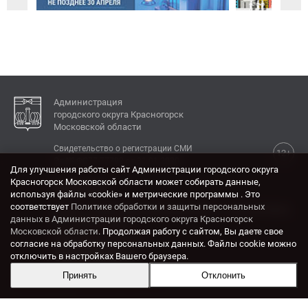
Администрация
городского округа Красногорск
Московской области
Свидетельство о регистрации СМИ
12+
Эл № ФС77-77792 от 31.01.2020.
Для улучшения работы сайт Администрации городского округа
Красногорск Московской области может собирать данные,
КОНТАКТЫ
используя файлы «cookie» и метрические программы . Это
соответствует
Политике обработки и защиты персональных
Адрес: 143404, Московская область, г. Красногорск,
данных в Администрации городского округа Красногорск
ул. Ленина, дом 4.
Московской области
. Продолжая работу с сайтом, Вы даете свое
Электронная почта:
согласие на обработку персональных данных. Файлы cookie можно
krasrn@mosreg.ru
отключить в настройках Вашего браузера.
Принять
Отклонить
Разработка и поддержка сайта ADN