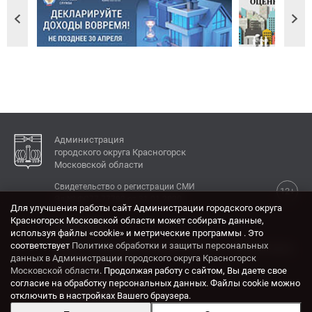
Администрация
городского округа Красногорск
Московской области
Свидетельство о регистрации СМИ
12+
Эл № ФС77-77792 от 31.01.2020.
Для улучшения работы сайт Администрации городского округа
Красногорск Московской области может собирать данные,
КОНТАКТЫ
используя файлы «cookie» и метрические программы . Это
соответствует
Политике обработки и защиты персональных
Адрес: 143404, Московская область, г. Красногорск,
данных в Администрации городского округа Красногорск
ул. Ленина, дом 4.
Московской области
. Продолжая работу с сайтом, Вы даете свое
Электронная почта:
согласие на обработку персональных данных. Файлы cookie можно
krasrn@mosreg.ru
отключить в настройках Вашего браузера.