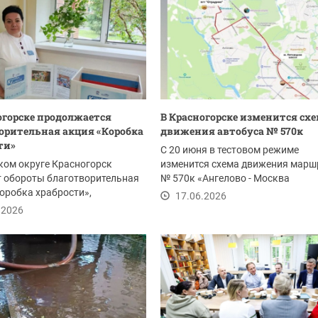
огорске продолжается
В Красногорске изменится сх
орительная акция «Коробка
движения автобуса № 570к
ти»
С 20 июня в тестовом режиме
ком округе Красногорск
изменится схема движения марш
т обороты благотворительная
№ 570к «Ангелово - Москва
оробка храбрости»,
(м. Сходненская)». Теперь он...
17.06.2026
ванная...
.2026