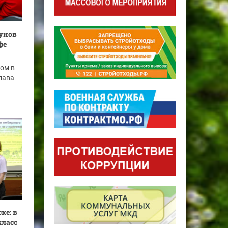
лунов
фе
ом в
лава
ке: в
класс