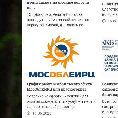
приглашают на личные встречи,
В Павши
на...
благотво
ТО Губайлово. Рената Пирогова
который 
проводит приём каждый четверг по
десятки 
16.06
адресу: ул.Кирова, д1. Запись по
телефону: 8(925)6580494
16.06.2026
График работы мобильного офиса
Военнос
МосОблЕИРЦ для красногорцев
саперно
благода
Создание комфортных условий для
оплаты коммунальных услуг – важный
Военнос
фактор, который влияет на
саперног
своевременность...
благода
16.06.2026
Красног