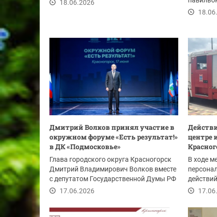
обращать внимание на...
павильон
18.06.2026
демонтир
18.06
Дмитрий Волков принял участие в
Действи
окружном форуме «Есть результат!»
центре 
в ДК «Подмосковье»
Красног
Глава городского округа Красногорск
В ходе м
Дмитрий Владимирович Волков вместе
персонал
с депутатом Государственной Думы РФ
действий
Сергеем...
сложном 
17.06.2026
17.06