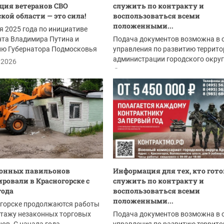
ция ветеранов СВО
служить по контракту и
кой области — это сила!
воспользоваться всеми
положенными...
я 2025 года по инициативе
нта Владимира Путина и
Подача документов возможна в 
ию Губернатора Подмосковья
управления по развитию террито
оробьёва...
администрации городского окру
.2026
Красногорск:
18.06.2026
конных павильонов
Информация для тех, кто гото
ровали в Красногорске с
служить по контракту и
года
воспользоваться всеми
положенными...
огорске продолжаются работы
нтажу незаконных торговых
Подача документов возможна в 