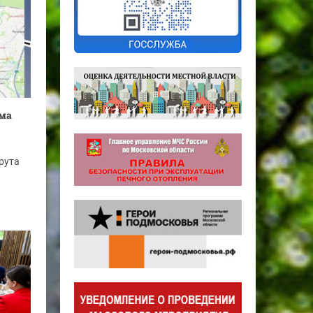
ема
рута