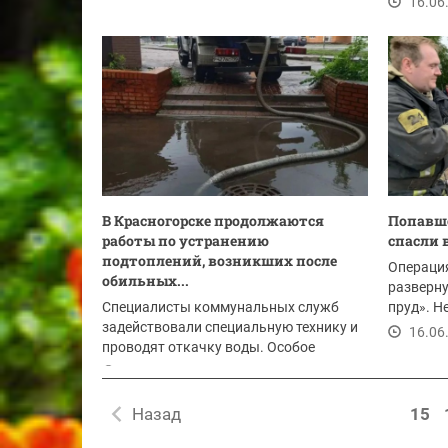
16.06
больницы
В Красногорске продолжаются
Попавше
работы по устранению
спасли 
подтоплений, возникших после
Операция
обильных...
разверну
Специалисты коммунальных служб
пруд». 
задействовали специальную технику и
заметили
16.06
проводят откачку воды. Особое
внимание уделяется...
16.06.2026
Назад
15