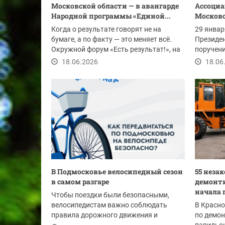
Московской области — в авангарде
Ассоциа
Народной программы «Единой...
Московс
Когда о результате говорят не на
29 январ
бумаге, а по факту — это меняет всё.
Президе
Окружной форум «Есть результат!», на
поручен
котором...
Андрея В
18.06.2026
18.06
В Подмосковье велосипедный сезон
55 неза
в самом разгаре
демонти
начала 
Чтобы поездки были безопасными,
велосипедистам важно соблюдать
В Красн
правила дорожного движения и
по демо