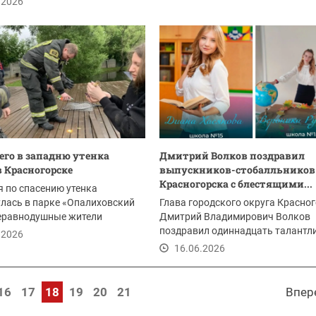
.2026
...
го в западню утенка
Дмитрий Волков поздравил
в Красногорске
выпускников-стобалльников
Красногорска с блестящими...
 по спасению утенка
лась в парке «Опалиховский
Глава городского округа Красно
Неравнодушные жители
Дмитрий Владимирович Волков
 пернатого,...
поздравил одиннадцать талантл
.2026
трудолюбивых и...
16.06.2026
16
17
18
19
20
21
Впер