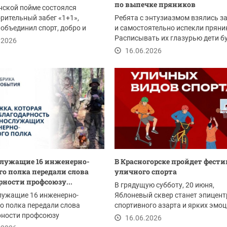
по выпечке пряников
нской пойме состоялся
рительный забег «1+1»,
Ребята с энтузиазмом взялись за
объединил спорт, добро и
и самостоятельно испекли пряни
неравнодушных...
Расписывать их глазурью дети б
.2026
уже на...
16.06.2026
лужащие 16 инженерно-
В Красногорске пройдет фест
го полка передали слова
уличного спорта
рности профсоюзу...
В грядущую субботу, 20 июня,
лужащие 16 инженерно-
Яблоневый сквер станет эпицен
о полка передали слова
спортивного азарта и ярких эмоц
рности профсоюзу
Здесь развернется...
16.06.2026
орской клинической