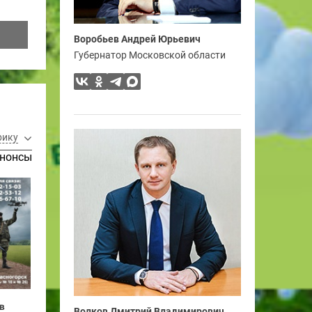
Воробьев Андрей Юрьевич
Губернатор Московской области
рику
нонсы
в
Волков Дмитрий Владимирович