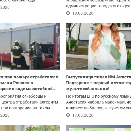
ов. С начала года
управления по развитию террито
овано 55...
администрации городского окру
.2026
Красногорск:
18.06.2026
я при пожаре отработали в
Выпускница лицея №4 Анаст
имени Рошаля в
Подгорная – первый в этом го
орске в ходе масштабной...
мультисобалльник!
ероприятия огнеборцы и
По итогам ЕГЭ по русскому язык
 центра отработали алгоритм
Анастасия набрала максимальн
 при возгорании на таком
количество баллов, и с учетом ус
объекте....
на экзамене по...
.2026
17.06.2026