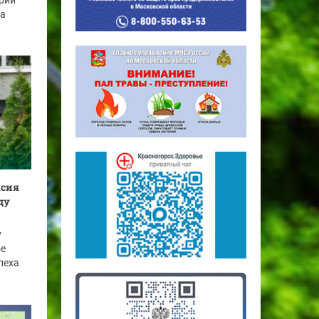
рий
га
асия
ду
у
ое
пеха