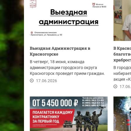
Выездная Администрация в
В Красн
Красногорске
благотв
храброс
В четверг, 18 июня, команда
администрации городского округа
В городс
Красногорск проведет прием граждан.
набирае
Начало в 18:00.
акция «К
17.06.2026
организо
17.06