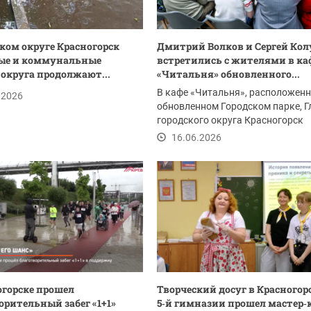
ском округе Красногорск
Дмитрий Волков и Сергей Ко
ые и коммунальные
встретились с жителями в ка
округа продолжают...
«Читальня» обновленного...
В кафе «Читальня», расположенн
.2026
обновленном Городском парке, Г
городского округа Красногорск
Дмитрий...
16.06.2026
огорске прошел
Творческий досуг в Красногорс
орительный забег «1+1»
5‑й гимназии прошел мастер‑