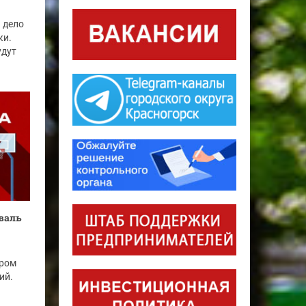
 дело
ки.
удут
иваль
тром
ий.