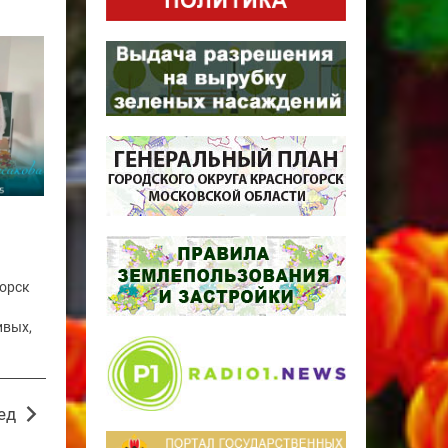
горск
ивых,
ед